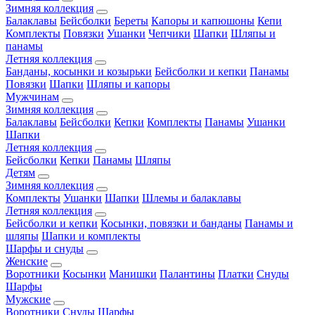
Зимняя коллекция
Балаклавы
Бейсболки
Береты
Капоры и капюшоны
Кепи
Комплекты
Повязки
Ушанки
Чепчики
Шапки
Шляпы и
панамы
Летняя коллекция
Банданы, косынки и козырьки
Бейсболки и кепки
Панамы
Повязки
Шапки
Шляпы и капоры
Мужчинам
Зимняя коллекция
Балаклавы
Бейсболки
Кепки
Комплекты
Панамы
Ушанки
Шапки
Летняя коллекция
Бейсболки
Кепки
Панамы
Шляпы
Детям
Зимняя коллекция
Комплекты
Ушанки
Шапки
Шлемы и балаклавы
Летняя коллекция
Бейсболки и кепки
Косынки, повязки и банданы
Панамы и
шляпы
Шапки и комплекты
Шарфы и снуды
Женские
Воротники
Косынки
Манишки
Палантины
Платки
Снуды
Шарфы
Мужские
Воротники
Снуды
Шарфы