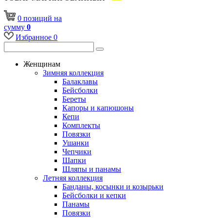
0
позиций
на
сумму
0
Избранное
0
Женщинам
Зимняя коллекция
Балаклавы
Бейсболки
Береты
Капоры и капюшоны
Кепи
Комплекты
Повязки
Ушанки
Чепчики
Шапки
Шляпы и панамы
Летняя коллекция
Банданы, косынки и козырьки
Бейсболки и кепки
Панамы
Повязки