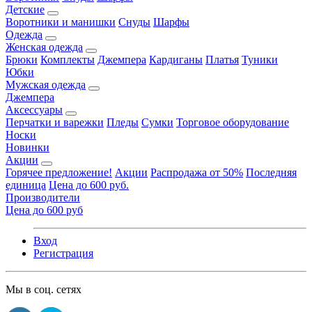
Детские
Воротники и манишки
Снуды
Шарфы
Одежда
Женская одежда
Брюки
Комплекты
Джемпера
Кардиганы
Платья
Туники
Юбки
Мужская одежда
Джемпера
Аксессуары
Перчатки и варежки
Пледы
Сумки
Торговое оборудование
Носки
Новинки
Акции
Горячее предложение!
Акции
Распродажа от 50%
Последняя
единица
Цена до 600 руб.
Производители
Цена до 600 руб
Вход
Регистрация
Мы в соц. сетях