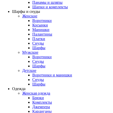
Панамы и шляпы
Шапки и комплекты
Шарфы и снуды
Женские
Воротники
Косынки
Манишки
Палантины
Платки
Снуды
Шарфы
Мужские
Воротники
Снуды
Шарфы
Детские
Воротники и манишки
Снуды
Шарфы
Одежда
Женская одежда
Брюки
Комплекты
Джемпера
Кардиганы