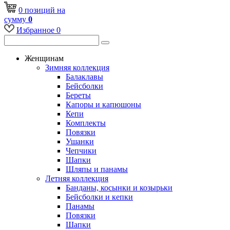
0
позиций
на
сумму
0
Избранное
0
Женщинам
Зимняя коллекция
Балаклавы
Бейсболки
Береты
Капоры и капюшоны
Кепи
Комплекты
Повязки
Ушанки
Чепчики
Шапки
Шляпы и панамы
Летняя коллекция
Банданы, косынки и козырьки
Бейсболки и кепки
Панамы
Повязки
Шапки