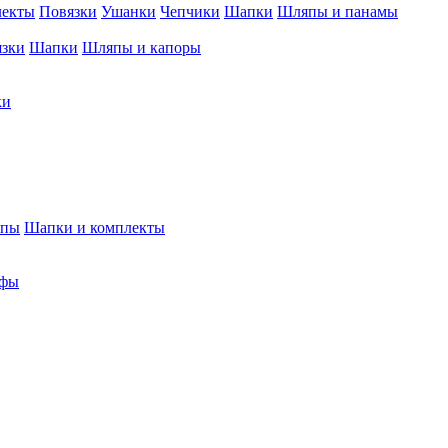
лекты
Повязки
Ушанки
Чепчики
Шапки
Шляпы и панамы
язки
Шапки
Шляпы и капоры
ки
япы
Шапки и комплекты
фы