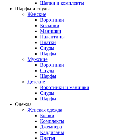
Шапки и комплекты
Шарфы и снуды
Женские
Воротники
Косынки
Манишки
Палантины
Платки
Снуды
Шарфы
Мужские
Воротники
Снуды
Шарфы
Детские
Воротники и манишки
Снуды
Шарфы
Одежда
Женская одежда
Брюки
Комплекты
Джемпера
Кардиганы
Платья