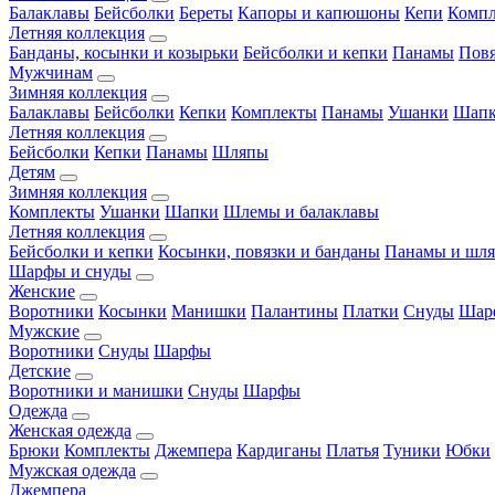
Балаклавы
Бейсболки
Береты
Капоры и капюшоны
Кепи
Комп
Летняя коллекция
Банданы, косынки и козырьки
Бейсболки и кепки
Панамы
Пов
Мужчинам
Зимняя коллекция
Балаклавы
Бейсболки
Кепки
Комплекты
Панамы
Ушанки
Шап
Летняя коллекция
Бейсболки
Кепки
Панамы
Шляпы
Детям
Зимняя коллекция
Комплекты
Ушанки
Шапки
Шлемы и балаклавы
Летняя коллекция
Бейсболки и кепки
Косынки, повязки и банданы
Панамы и шл
Шарфы и снуды
Женские
Воротники
Косынки
Манишки
Палантины
Платки
Снуды
Шар
Мужские
Воротники
Снуды
Шарфы
Детские
Воротники и манишки
Снуды
Шарфы
Одежда
Женская одежда
Брюки
Комплекты
Джемпера
Кардиганы
Платья
Туники
Юбки
Мужская одежда
Джемпера