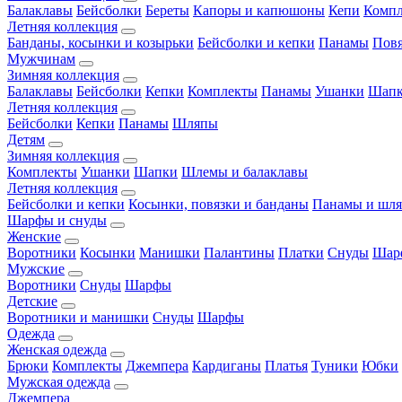
Балаклавы
Бейсболки
Береты
Капоры и капюшоны
Кепи
Комп
Летняя коллекция
Банданы, косынки и козырьки
Бейсболки и кепки
Панамы
Пов
Мужчинам
Зимняя коллекция
Балаклавы
Бейсболки
Кепки
Комплекты
Панамы
Ушанки
Шап
Летняя коллекция
Бейсболки
Кепки
Панамы
Шляпы
Детям
Зимняя коллекция
Комплекты
Ушанки
Шапки
Шлемы и балаклавы
Летняя коллекция
Бейсболки и кепки
Косынки, повязки и банданы
Панамы и шл
Шарфы и снуды
Женские
Воротники
Косынки
Манишки
Палантины
Платки
Снуды
Шар
Мужские
Воротники
Снуды
Шарфы
Детские
Воротники и манишки
Снуды
Шарфы
Одежда
Женская одежда
Брюки
Комплекты
Джемпера
Кардиганы
Платья
Туники
Юбки
Мужская одежда
Джемпера