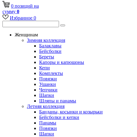
0
позиций
на
сумму
0
Избранное
0
Женщинам
Зимняя коллекция
Балаклавы
Бейсболки
Береты
Капоры и капюшоны
Кепи
Комплекты
Повязки
Ушанки
Чепчики
Шапки
Шляпы и панамы
Летняя коллекция
Банданы, косынки и козырьки
Бейсболки и кепки
Панамы
Повязки
Шапки