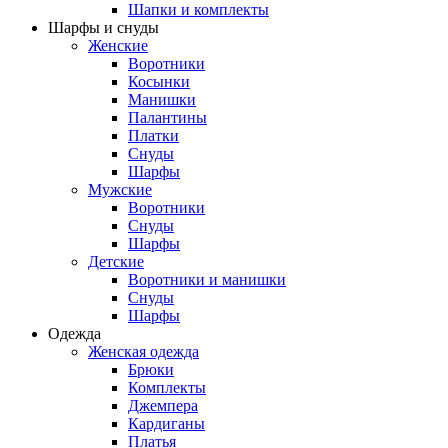
Шапки и комплекты
Шарфы и снуды
Женские
Воротники
Косынки
Манишки
Палантины
Платки
Снуды
Шарфы
Мужские
Воротники
Снуды
Шарфы
Детские
Воротники и манишки
Снуды
Шарфы
Одежда
Женская одежда
Брюки
Комплекты
Джемпера
Кардиганы
Платья