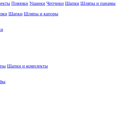
лекты
Повязки
Ушанки
Чепчики
Шапки
Шляпы и панамы
язки
Шапки
Шляпы и капоры
ки
япы
Шапки и комплекты
фы