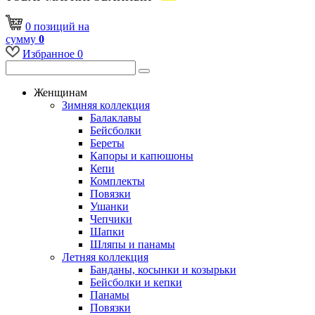
0
позиций
на
сумму
0
Избранное
0
Женщинам
Зимняя коллекция
Балаклавы
Бейсболки
Береты
Капоры и капюшоны
Кепи
Комплекты
Повязки
Ушанки
Чепчики
Шапки
Шляпы и панамы
Летняя коллекция
Банданы, косынки и козырьки
Бейсболки и кепки
Панамы
Повязки