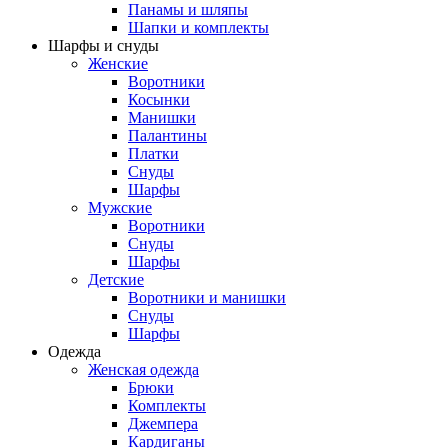
Панамы и шляпы
Шапки и комплекты
Шарфы и снуды
Женские
Воротники
Косынки
Манишки
Палантины
Платки
Снуды
Шарфы
Мужские
Воротники
Снуды
Шарфы
Детские
Воротники и манишки
Снуды
Шарфы
Одежда
Женская одежда
Брюки
Комплекты
Джемпера
Кардиганы