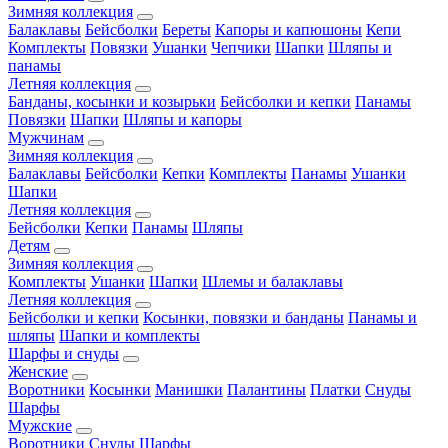
Зимняя коллекция
Балаклавы
Бейсболки
Береты
Капоры и капюшоны
Кепи
Комплекты
Повязки
Ушанки
Чепчики
Шапки
Шляпы и
панамы
Летняя коллекция
Банданы, косынки и козырьки
Бейсболки и кепки
Панамы
Повязки
Шапки
Шляпы и капоры
Мужчинам
Зимняя коллекция
Балаклавы
Бейсболки
Кепки
Комплекты
Панамы
Ушанки
Шапки
Летняя коллекция
Бейсболки
Кепки
Панамы
Шляпы
Детям
Зимняя коллекция
Комплекты
Ушанки
Шапки
Шлемы и балаклавы
Летняя коллекция
Бейсболки и кепки
Косынки, повязки и банданы
Панамы и
шляпы
Шапки и комплекты
Шарфы и снуды
Женские
Воротники
Косынки
Манишки
Палантины
Платки
Снуды
Шарфы
Мужские
Воротники
Снуды
Шарфы