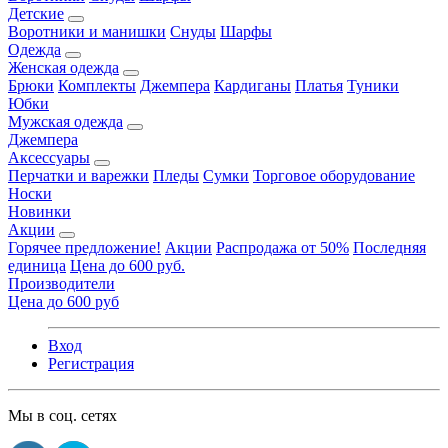
Детские
Воротники и манишки
Снуды
Шарфы
Одежда
Женская одежда
Брюки
Комплекты
Джемпера
Кардиганы
Платья
Туники
Юбки
Мужская одежда
Джемпера
Аксессуары
Перчатки и варежки
Пледы
Сумки
Торговое оборудование
Носки
Новинки
Акции
Горячее предложение!
Акции
Распродажа от 50%
Последняя
единица
Цена до 600 руб.
Производители
Цена до 600 руб
Вход
Регистрация
Мы в соц. сетях