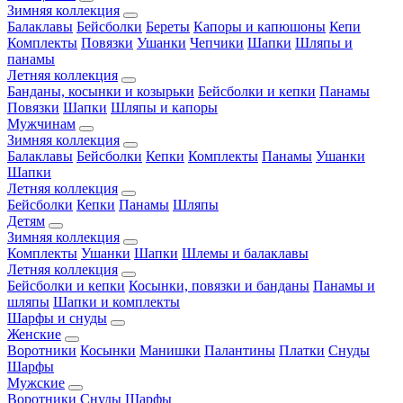
Зимняя коллекция
Балаклавы
Бейсболки
Береты
Капоры и капюшоны
Кепи
Комплекты
Повязки
Ушанки
Чепчики
Шапки
Шляпы и
панамы
Летняя коллекция
Банданы, косынки и козырьки
Бейсболки и кепки
Панамы
Повязки
Шапки
Шляпы и капоры
Мужчинам
Зимняя коллекция
Балаклавы
Бейсболки
Кепки
Комплекты
Панамы
Ушанки
Шапки
Летняя коллекция
Бейсболки
Кепки
Панамы
Шляпы
Детям
Зимняя коллекция
Комплекты
Ушанки
Шапки
Шлемы и балаклавы
Летняя коллекция
Бейсболки и кепки
Косынки, повязки и банданы
Панамы и
шляпы
Шапки и комплекты
Шарфы и снуды
Женские
Воротники
Косынки
Манишки
Палантины
Платки
Снуды
Шарфы
Мужские
Воротники
Снуды
Шарфы