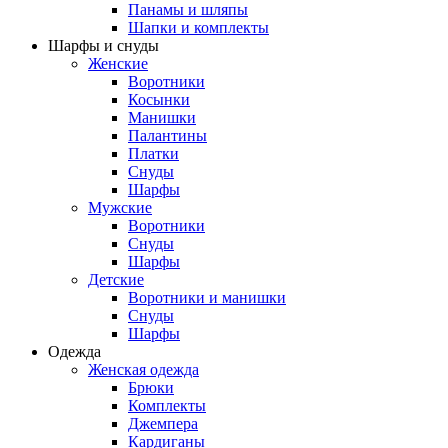
Панамы и шляпы
Шапки и комплекты
Шарфы и снуды
Женские
Воротники
Косынки
Манишки
Палантины
Платки
Снуды
Шарфы
Мужские
Воротники
Снуды
Шарфы
Детские
Воротники и манишки
Снуды
Шарфы
Одежда
Женская одежда
Брюки
Комплекты
Джемпера
Кардиганы