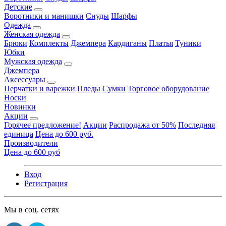
Детские
Воротники и манишки
Снуды
Шарфы
Одежда
Женская одежда
Брюки
Комплекты
Джемпера
Кардиганы
Платья
Туники
Юбки
Мужская одежда
Джемпера
Аксессуары
Перчатки и варежки
Пледы
Сумки
Торговое оборудование
Носки
Новинки
Акции
Горячее предложение!
Акции
Распродажа от 50%
Последняя
единица
Цена до 600 руб.
Производители
Цена до 600 руб
Вход
Регистрация
Мы в соц. сетях