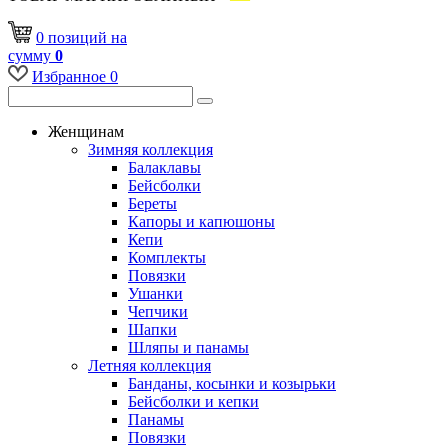
0
позиций
на
сумму
0
Избранное
0
Женщинам
Зимняя коллекция
Балаклавы
Бейсболки
Береты
Капоры и капюшоны
Кепи
Комплекты
Повязки
Ушанки
Чепчики
Шапки
Шляпы и панамы
Летняя коллекция
Банданы, косынки и козырьки
Бейсболки и кепки
Панамы
Повязки