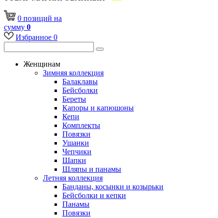
0
позиций
на
сумму
0
Избранное
0
Женщинам
Зимняя коллекция
Балаклавы
Бейсболки
Береты
Капоры и капюшоны
Кепи
Комплекты
Повязки
Ушанки
Чепчики
Шапки
Шляпы и панамы
Летняя коллекция
Банданы, косынки и козырьки
Бейсболки и кепки
Панамы
Повязки