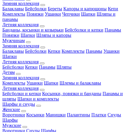
Зимняя коллекция
Балаклавы
Бейсболки
Береты
Капоры и капюшоны
Кепи
Комплекты
Повязки
Ушанки
Чепчики
Шапки
Шляпы и
панамы
Летняя коллекция
Банданы, косынки и козырьки
Бейсболки и кепки
Панамы
Повязки
Шапки
Шляпы и капоры
Мужчинам
Зимняя коллекция
Балаклавы
Бейсболки
Кепки
Комплекты
Панамы
Ушанки
Шапки
Летняя коллекция
Бейсболки
Кепки
Панамы
Шляпы
Детям
Зимняя коллекция
Комплекты
Ушанки
Шапки
Шлемы и балаклавы
Летняя коллекция
Бейсболки и кепки
Косынки, повязки и банданы
Панамы и
шляпы
Шапки и комплекты
Шарфы и снуды
Женские
Воротники
Косынки
Манишки
Палантины
Платки
Снуды
Шарфы
Мужские
Воротники
Снуды
Шарфы