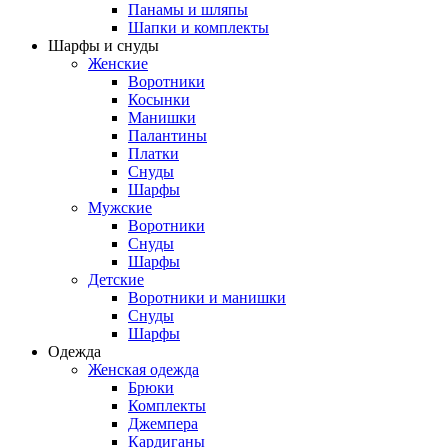
Панамы и шляпы
Шапки и комплекты
Шарфы и снуды
Женские
Воротники
Косынки
Манишки
Палантины
Платки
Снуды
Шарфы
Мужские
Воротники
Снуды
Шарфы
Детские
Воротники и манишки
Снуды
Шарфы
Одежда
Женская одежда
Брюки
Комплекты
Джемпера
Кардиганы