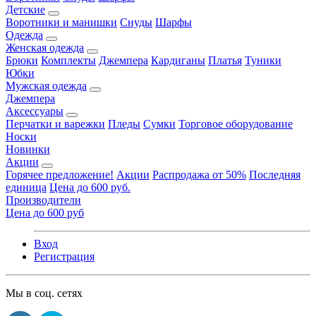
Детские
Воротники и манишки
Снуды
Шарфы
Одежда
Женская одежда
Брюки
Комплекты
Джемпера
Кардиганы
Платья
Туники
Юбки
Мужская одежда
Джемпера
Аксессуары
Перчатки и варежки
Пледы
Сумки
Торговое оборудование
Носки
Новинки
Акции
Горячее предложение!
Акции
Распродажа от 50%
Последняя
единица
Цена до 600 руб.
Производители
Цена до 600 руб
Вход
Регистрация
Мы в соц. сетях