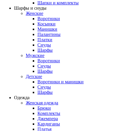
Шапки и комплекты
Шарфы и снуды
Женские
Воротники
Косынки
Манишки
Палантины
Платки
Снуды
Шарфы
Мужские
Воротники
Снуды
Шарфы
Детские
Воротники и манишки
Снуды
Шарфы
Одежда
Женская одежда
Брюки
Комплекты
Джемпера
Кардиганы
Платья