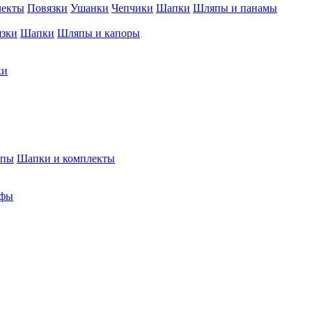
лекты
Повязки
Ушанки
Чепчики
Шапки
Шляпы и панамы
язки
Шапки
Шляпы и капоры
ки
япы
Шапки и комплекты
фы