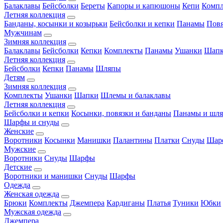
Балаклавы
Бейсболки
Береты
Капоры и капюшоны
Кепи
Комп
Летняя коллекция
Банданы, косынки и козырьки
Бейсболки и кепки
Панамы
Пов
Мужчинам
Зимняя коллекция
Балаклавы
Бейсболки
Кепки
Комплекты
Панамы
Ушанки
Шап
Летняя коллекция
Бейсболки
Кепки
Панамы
Шляпы
Детям
Зимняя коллекция
Комплекты
Ушанки
Шапки
Шлемы и балаклавы
Летняя коллекция
Бейсболки и кепки
Косынки, повязки и банданы
Панамы и шл
Шарфы и снуды
Женские
Воротники
Косынки
Манишки
Палантины
Платки
Снуды
Шар
Мужские
Воротники
Снуды
Шарфы
Детские
Воротники и манишки
Снуды
Шарфы
Одежда
Женская одежда
Брюки
Комплекты
Джемпера
Кардиганы
Платья
Туники
Юбки
Мужская одежда
Джемпера