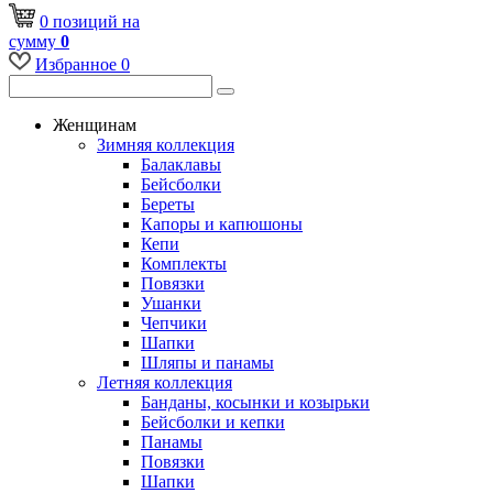
0
позиций
на
сумму
0
Избранное
0
Женщинам
Зимняя коллекция
Балаклавы
Бейсболки
Береты
Капоры и капюшоны
Кепи
Комплекты
Повязки
Ушанки
Чепчики
Шапки
Шляпы и панамы
Летняя коллекция
Банданы, косынки и козырьки
Бейсболки и кепки
Панамы
Повязки
Шапки