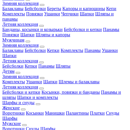
Зимняя коллекция
Балаклавы
Бейсболки
Береты
Капоры и капюшоны
Кепи
Комплекты
Повязки
Ушанки
Чепчики
Шапки
Шляпы и
панамы
Летняя коллекция
Банданы, косынки и козырьки
Бейсболки и кепки
Панамы
Повязки
Шапки
Шляпы и капоры
Мужчинам
Зимняя коллекция
Балаклавы
Бейсболки
Кепки
Комплекты
Панамы
Ушанки
Шапки
Летняя коллекция
Бейсболки
Кепки
Панамы
Шляпы
Детям
Зимняя коллекция
Комплекты
Ушанки
Шапки
Шлемы и балаклавы
Летняя коллекция
Бейсболки и кепки
Косынки, повязки и банданы
Панамы и
шляпы
Шапки и комплекты
Шарфы и снуды
Женские
Воротники
Косынки
Манишки
Палантины
Платки
Снуды
Шарфы
Мужские
Воротники
Снуды
Шарфы