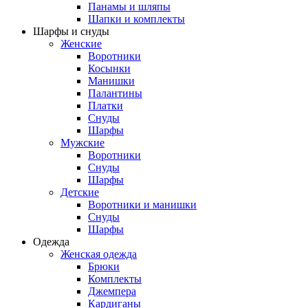
Панамы и шляпы
Шапки и комплекты
Шарфы и снуды
Женские
Воротники
Косынки
Манишки
Палантины
Платки
Снуды
Шарфы
Мужские
Воротники
Снуды
Шарфы
Детские
Воротники и манишки
Снуды
Шарфы
Одежда
Женская одежда
Брюки
Комплекты
Джемпера
Кардиганы