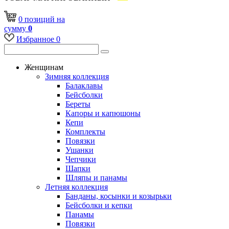
0
позиций
на
сумму
0
Избранное
0
Женщинам
Зимняя коллекция
Балаклавы
Бейсболки
Береты
Капоры и капюшоны
Кепи
Комплекты
Повязки
Ушанки
Чепчики
Шапки
Шляпы и панамы
Летняя коллекция
Банданы, косынки и козырьки
Бейсболки и кепки
Панамы
Повязки