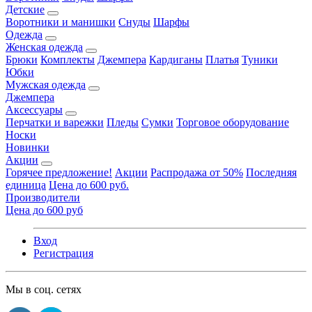
Детские
Воротники и манишки
Снуды
Шарфы
Одежда
Женская одежда
Брюки
Комплекты
Джемпера
Кардиганы
Платья
Туники
Юбки
Мужская одежда
Джемпера
Аксессуары
Перчатки и варежки
Пледы
Сумки
Торговое оборудование
Носки
Новинки
Акции
Горячее предложение!
Акции
Распродажа от 50%
Последняя
единица
Цена до 600 руб.
Производители
Цена до 600 руб
Вход
Регистрация
Мы в соц. сетях