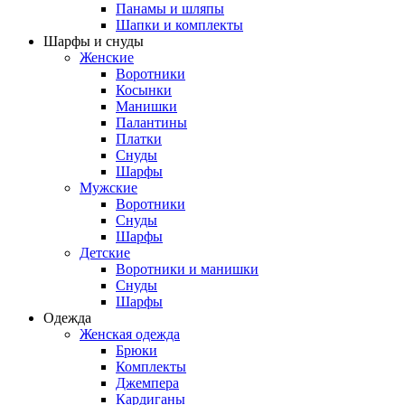
Панамы и шляпы
Шапки и комплекты
Шарфы и снуды
Женские
Воротники
Косынки
Манишки
Палантины
Платки
Снуды
Шарфы
Мужские
Воротники
Снуды
Шарфы
Детские
Воротники и манишки
Снуды
Шарфы
Одежда
Женская одежда
Брюки
Комплекты
Джемпера
Кардиганы