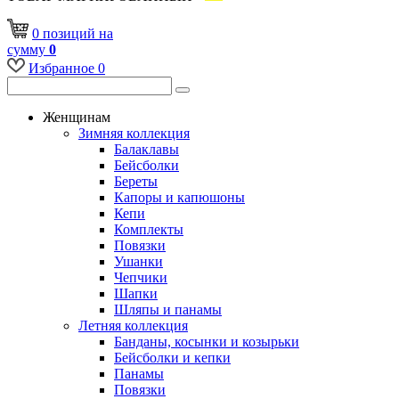
0
позиций
на
сумму
0
Избранное
0
Женщинам
Зимняя коллекция
Балаклавы
Бейсболки
Береты
Капоры и капюшоны
Кепи
Комплекты
Повязки
Ушанки
Чепчики
Шапки
Шляпы и панамы
Летняя коллекция
Банданы, косынки и козырьки
Бейсболки и кепки
Панамы
Повязки