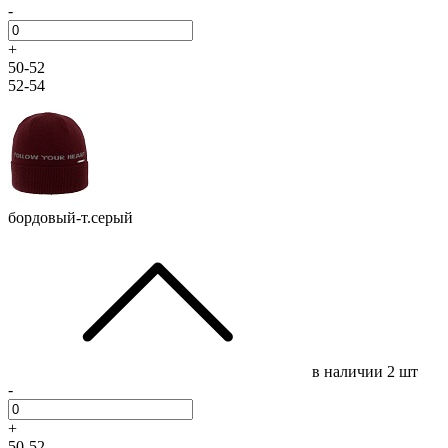
-
+
50-52
52-54
бордовый-т.серый
в наличии
2 шт
-
+
50-52