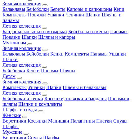
Зимняя коллекция
Балаклавы
Бейсболки
Береты
Капоры и капюшоны
Кепи
Комплекты
Повязки
Ушанки
Чепчики
Шапки
Шляпы и
панамы
Летняя коллекция
Банданы, косынки и козырьки
Бейсболки и кепки
Панамы
Повязки
Шапки
Шляпы и капоры
Мужчинам
Зимняя коллекция
Балаклавы
Бейсболки
Кепки
Комплекты
Панамы
Ушанки
Шапки
Летняя коллекция
Бейсболки
Кепки
Панамы
Шляпы
Детям
Зимняя коллекция
Комплекты
Ушанки
Шапки
Шлемы и балаклавы
Летняя коллекция
Бейсболки и кепки
Косынки, повязки и банданы
Панамы и
шляпы
Шапки и комплекты
Шарфы и снуды
Женские
Воротники
Косынки
Манишки
Палантины
Платки
Снуды
Шарфы
Мужские
Воротники
Снуды
Шарфы