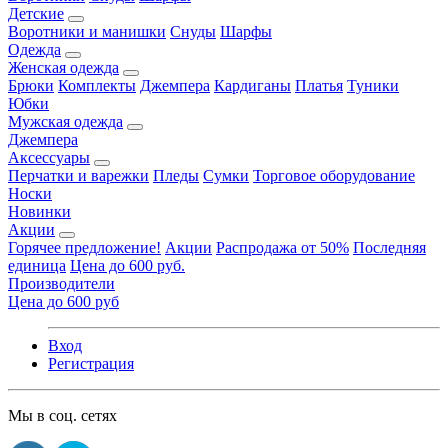
Детские
Воротники и манишки
Снуды
Шарфы
Одежда
Женская одежда
Брюки
Комплекты
Джемпера
Кардиганы
Платья
Туники
Юбки
Мужская одежда
Джемпера
Аксессуары
Перчатки и варежки
Пледы
Сумки
Торговое оборудование
Носки
Новинки
Акции
Горячее предложение!
Акции
Распродажа от 50%
Последняя
единица
Цена до 600 руб.
Производители
Цена до 600 руб
Вход
Регистрация
Мы в соц. сетях