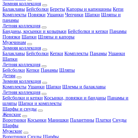
Зимняя коллекция
Балаклавы
Бейсболки
Береты
Капоры и капюшоны
Кепи
Комплекты
Повязки
Ушанки
Чепчики
Шапки
Шляпы и
панамы
Летняя коллекция
Банданы, косынки и козырьки
Бейсболки и кепки
Панамы
Повязки
Шапки
Шляпы и капоры
Мужчинам
Зимняя коллекция
Балаклавы
Бейсболки
Кепки
Комплекты
Панамы
Ушанки
Шапки
Летняя коллекция
Бейсболки
Кепки
Панамы
Шляпы
Детям
Зимняя коллекция
Комплекты
Ушанки
Шапки
Шлемы и балаклавы
Летняя коллекция
Бейсболки и кепки
Косынки, повязки и банданы
Панамы и
шляпы
Шапки и комплекты
Шарфы и снуды
Женские
Воротники
Косынки
Манишки
Палантины
Платки
Снуды
Шарфы
Мужские
Воротники
Снуды
Шарфы