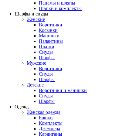
Панамы и шляпы
Шапки и комплекты
Шарфы и снуды
Женские
Воротники
Косынки
Манишки
Палантины
Платки
Снуды
Шарфы
Мужские
Воротники
Снуды
Шарфы
Детские
Воротники и манишки
Снуды
Шарфы
Одежда
Женская одежда
Брюки
Комплекты
Джемпера
Кардиганы