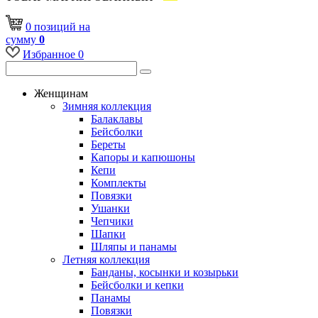
0
позиций
на
сумму
0
Избранное
0
Женщинам
Зимняя коллекция
Балаклавы
Бейсболки
Береты
Капоры и капюшоны
Кепи
Комплекты
Повязки
Ушанки
Чепчики
Шапки
Шляпы и панамы
Летняя коллекция
Банданы, косынки и козырьки
Бейсболки и кепки
Панамы
Повязки