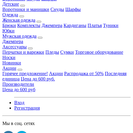
Детские
Воротники и манишки
Снуды
Шарфы
Одежда
Женская одежда
Брюки
Комплекты
Джемпера
Кардиганы
Платья
Туники
Юбки
Мужская одежда
Джемпера
Аксессуары
Перчатки и варежки
Пледы
Сумки
Торговое оборудование
Носки
Новинки
Акции
Горячее предложение!
Акции
Распродажа от 50%
Последняя
единица
Цена до 600 руб.
Производители
Цена до 600 руб
Вход
Регистрация
Мы в соц. сетях