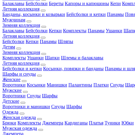
Балаклавы
Бейсболки
Береты
Капоры и капюшоны
Кепи
Комп
Летняя коллекция
Банданы, косынки и козырьки
Бейсболки и кепки
Панамы
Пов
Мужчинам
Зимняя коллекция
Балаклавы
Бейсболки
Кепки
Комплекты
Панамы
Ушанки
Шап
Летняя коллекция
Бейсболки
Кепки
Панамы
Шляпы
Детям
Зимняя коллекция
Комплекты
Ушанки
Шапки
Шлемы и балаклавы
Летняя коллекция
Бейсболки и кепки
Косынки, повязки и банданы
Панамы и шл
Шарфы и снуды
Женские
Воротники
Косынки
Манишки
Палантины
Платки
Снуды
Шар
Мужские
Воротники
Снуды
Шарфы
Детские
Воротники и манишки
Снуды
Шарфы
Одежда
Женская одежда
Брюки
Комплекты
Джемпера
Кардиганы
Платья
Туники
Юбки
Мужская одежда
Джемпера