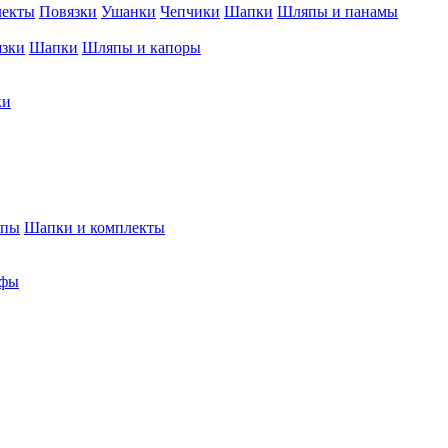
лекты
Повязки
Ушанки
Чепчики
Шапки
Шляпы и панамы
язки
Шапки
Шляпы и капоры
ки
япы
Шапки и комплекты
фы