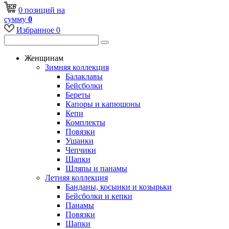
0
позиций
на
сумму
0
Избранное
0
Женщинам
Зимняя коллекция
Балаклавы
Бейсболки
Береты
Капоры и капюшоны
Кепи
Комплекты
Повязки
Ушанки
Чепчики
Шапки
Шляпы и панамы
Летняя коллекция
Банданы, косынки и козырьки
Бейсболки и кепки
Панамы
Повязки
Шапки