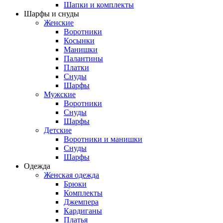
Шапки и комплекты
Шарфы и снуды
Женские
Воротники
Косынки
Манишки
Палантины
Платки
Снуды
Шарфы
Мужские
Воротники
Снуды
Шарфы
Детские
Воротники и манишки
Снуды
Шарфы
Одежда
Женская одежда
Брюки
Комплекты
Джемпера
Кардиганы
Платья