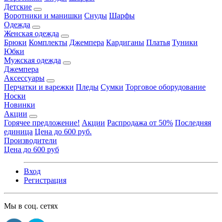
Детские
Воротники и манишки
Снуды
Шарфы
Одежда
Женская одежда
Брюки
Комплекты
Джемпера
Кардиганы
Платья
Туники
Юбки
Мужская одежда
Джемпера
Аксессуары
Перчатки и варежки
Пледы
Сумки
Торговое оборудование
Носки
Новинки
Акции
Горячее предложение!
Акции
Распродажа от 50%
Последняя
единица
Цена до 600 руб.
Производители
Цена до 600 руб
Вход
Регистрация
Мы в соц. сетях