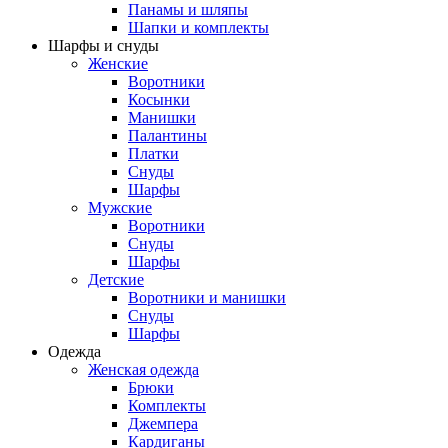
Панамы и шляпы
Шапки и комплекты
Шарфы и снуды
Женские
Воротники
Косынки
Манишки
Палантины
Платки
Снуды
Шарфы
Мужские
Воротники
Снуды
Шарфы
Детские
Воротники и манишки
Снуды
Шарфы
Одежда
Женская одежда
Брюки
Комплекты
Джемпера
Кардиганы