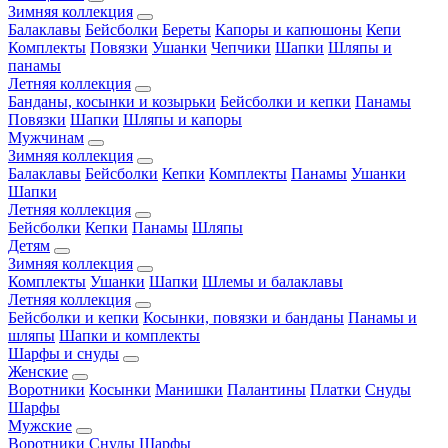
Зимняя коллекция
Балаклавы
Бейсболки
Береты
Капоры и капюшоны
Кепи
Комплекты
Повязки
Ушанки
Чепчики
Шапки
Шляпы и
панамы
Летняя коллекция
Банданы, косынки и козырьки
Бейсболки и кепки
Панамы
Повязки
Шапки
Шляпы и капоры
Мужчинам
Зимняя коллекция
Балаклавы
Бейсболки
Кепки
Комплекты
Панамы
Ушанки
Шапки
Летняя коллекция
Бейсболки
Кепки
Панамы
Шляпы
Детям
Зимняя коллекция
Комплекты
Ушанки
Шапки
Шлемы и балаклавы
Летняя коллекция
Бейсболки и кепки
Косынки, повязки и банданы
Панамы и
шляпы
Шапки и комплекты
Шарфы и снуды
Женские
Воротники
Косынки
Манишки
Палантины
Платки
Снуды
Шарфы
Мужские
Воротники
Снуды
Шарфы