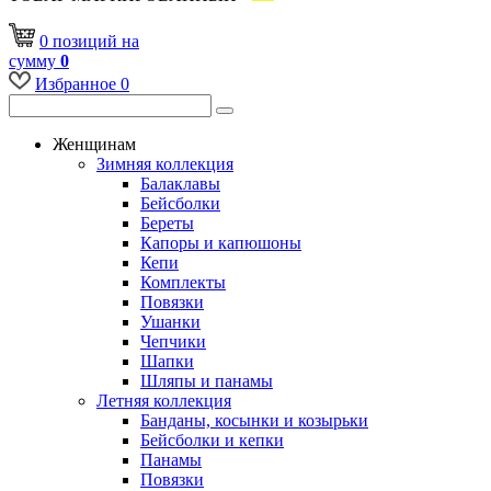
0
позиций
на
сумму
0
Избранное
0
Женщинам
Зимняя коллекция
Балаклавы
Бейсболки
Береты
Капоры и капюшоны
Кепи
Комплекты
Повязки
Ушанки
Чепчики
Шапки
Шляпы и панамы
Летняя коллекция
Банданы, косынки и козырьки
Бейсболки и кепки
Панамы
Повязки