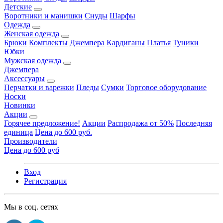
Детские
Воротники и манишки
Снуды
Шарфы
Одежда
Женская одежда
Брюки
Комплекты
Джемпера
Кардиганы
Платья
Туники
Юбки
Мужская одежда
Джемпера
Аксессуары
Перчатки и варежки
Пледы
Сумки
Торговое оборудование
Носки
Новинки
Акции
Горячее предложение!
Акции
Распродажа от 50%
Последняя
единица
Цена до 600 руб.
Производители
Цена до 600 руб
Вход
Регистрация
Мы в соц. сетях