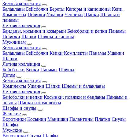
Зимняя коллекция
Балаклавы
Бейсболки
Береты
Капоры и капюшоны
Кепи
Комплекты
Повязки
Ушанки
Чепчики
Шапки
Шляпы и
панамы
Летняя коллекция
Банданы, косынки и козырьки
Бейсболки и кепки
Панамы
Повязки
Шапки
Шляпы и капоры
Мужчинам
Зимняя коллекция
Балаклавы
Бейсболки
Кепки
Комплекты
Панамы
Ушанки
Шапки
Летняя коллекция
Бейсболки
Кепки
Панамы
Шляпы
Детям
Зимняя коллекция
Комплекты
Ушанки
Шапки
Шлемы и балаклавы
Летняя коллекция
Бейсболки и кепки
Косынки, повязки и банданы
Панамы и
шляпы
Шапки и комплекты
Шарфы и снуды
Женские
Воротники
Косынки
Манишки
Палантины
Платки
Снуды
Шарфы
Мужские
Воротники
Снуды
Шарфы