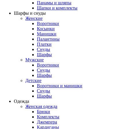
Панамы и шляпы
Шапки и комплекты
Шарфы и снуды
Женские
Воротники
Косынки
Манишки
Палантины
Платки
Снуды
Шарфы
Мужские
Воротники
Снуды
Шарфы
Детские
Воротники и манишки
Снуды
Шарфы
Одежда
Женская одежда
Брюки
Комплекты
Джемпера
Кардиганы