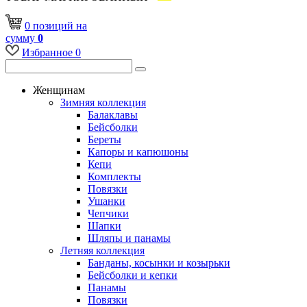
0
позиций
на
сумму
0
Избранное
0
Женщинам
Зимняя коллекция
Балаклавы
Бейсболки
Береты
Капоры и капюшоны
Кепи
Комплекты
Повязки
Ушанки
Чепчики
Шапки
Шляпы и панамы
Летняя коллекция
Банданы, косынки и козырьки
Бейсболки и кепки
Панамы
Повязки