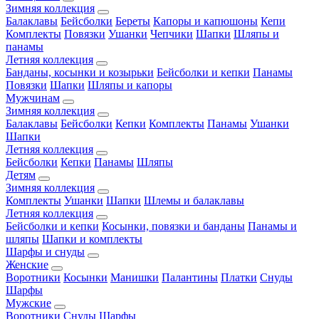
Зимняя коллекция
Балаклавы
Бейсболки
Береты
Капоры и капюшоны
Кепи
Комплекты
Повязки
Ушанки
Чепчики
Шапки
Шляпы и
панамы
Летняя коллекция
Банданы, косынки и козырьки
Бейсболки и кепки
Панамы
Повязки
Шапки
Шляпы и капоры
Мужчинам
Зимняя коллекция
Балаклавы
Бейсболки
Кепки
Комплекты
Панамы
Ушанки
Шапки
Летняя коллекция
Бейсболки
Кепки
Панамы
Шляпы
Детям
Зимняя коллекция
Комплекты
Ушанки
Шапки
Шлемы и балаклавы
Летняя коллекция
Бейсболки и кепки
Косынки, повязки и банданы
Панамы и
шляпы
Шапки и комплекты
Шарфы и снуды
Женские
Воротники
Косынки
Манишки
Палантины
Платки
Снуды
Шарфы
Мужские
Воротники
Снуды
Шарфы