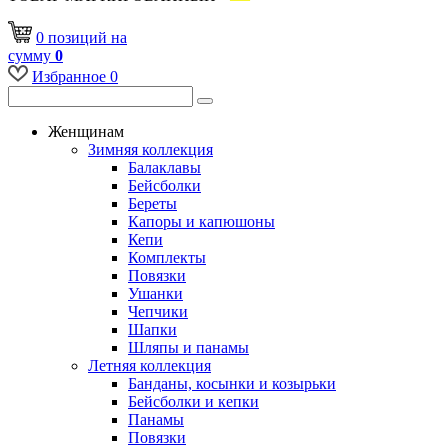
0
позиций
на
сумму
0
Избранное
0
Женщинам
Зимняя коллекция
Балаклавы
Бейсболки
Береты
Капоры и капюшоны
Кепи
Комплекты
Повязки
Ушанки
Чепчики
Шапки
Шляпы и панамы
Летняя коллекция
Банданы, косынки и козырьки
Бейсболки и кепки
Панамы
Повязки