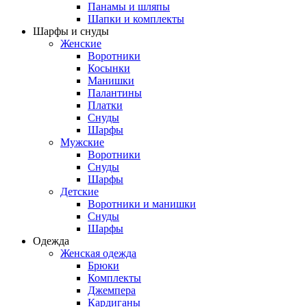
Панамы и шляпы
Шапки и комплекты
Шарфы и снуды
Женские
Воротники
Косынки
Манишки
Палантины
Платки
Снуды
Шарфы
Мужские
Воротники
Снуды
Шарфы
Детские
Воротники и манишки
Снуды
Шарфы
Одежда
Женская одежда
Брюки
Комплекты
Джемпера
Кардиганы