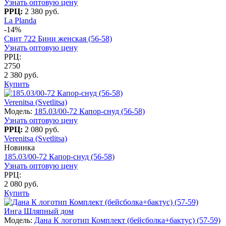
Узнать оптовую цену
РРЦ:
2 380 руб.
La Planda
-14%
Свит 722 Бини женская (56-58)
Узнать оптовую цену
РРЦ:
2750
2 380 руб.
Купить
Verenitsa (Svetlitsa)
Модель:
185.03/00-72 Капор-снуд (56-58)
Узнать оптовую цену
РРЦ:
2 080 руб.
Verenitsa (Svetlitsa)
Новинка
185.03/00-72 Капор-снуд (56-58)
Узнать оптовую цену
РРЦ:
2 080 руб.
Купить
Инга Шляпный дом
Модель:
Дана К логотип Комплект (бейсболка+бактус) (57-59)