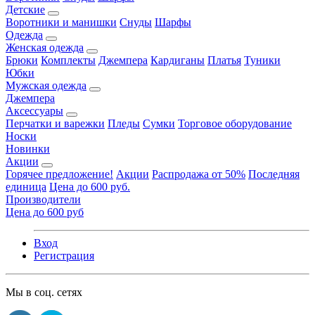
Детские
Воротники и манишки
Снуды
Шарфы
Одежда
Женская одежда
Брюки
Комплекты
Джемпера
Кардиганы
Платья
Туники
Юбки
Мужская одежда
Джемпера
Аксессуары
Перчатки и варежки
Пледы
Сумки
Торговое оборудование
Носки
Новинки
Акции
Горячее предложение!
Акции
Распродажа от 50%
Последняя
единица
Цена до 600 руб.
Производители
Цена до 600 руб
Вход
Регистрация
Мы в соц. сетях