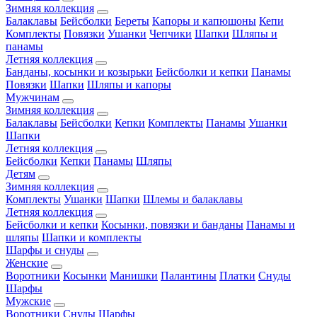
Зимняя коллекция
Балаклавы
Бейсболки
Береты
Капоры и капюшоны
Кепи
Комплекты
Повязки
Ушанки
Чепчики
Шапки
Шляпы и
панамы
Летняя коллекция
Банданы, косынки и козырьки
Бейсболки и кепки
Панамы
Повязки
Шапки
Шляпы и капоры
Мужчинам
Зимняя коллекция
Балаклавы
Бейсболки
Кепки
Комплекты
Панамы
Ушанки
Шапки
Летняя коллекция
Бейсболки
Кепки
Панамы
Шляпы
Детям
Зимняя коллекция
Комплекты
Ушанки
Шапки
Шлемы и балаклавы
Летняя коллекция
Бейсболки и кепки
Косынки, повязки и банданы
Панамы и
шляпы
Шапки и комплекты
Шарфы и снуды
Женские
Воротники
Косынки
Манишки
Палантины
Платки
Снуды
Шарфы
Мужские
Воротники
Снуды
Шарфы