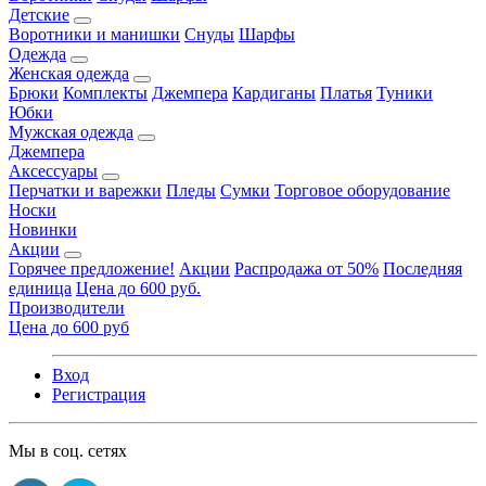
Детские
Воротники и манишки
Снуды
Шарфы
Одежда
Женская одежда
Брюки
Комплекты
Джемпера
Кардиганы
Платья
Туники
Юбки
Мужская одежда
Джемпера
Аксессуары
Перчатки и варежки
Пледы
Сумки
Торговое оборудование
Носки
Новинки
Акции
Горячее предложение!
Акции
Распродажа от 50%
Последняя
единица
Цена до 600 руб.
Производители
Цена до 600 руб
Вход
Регистрация
Мы в соц. сетях