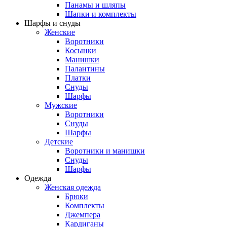
Панамы и шляпы
Шапки и комплекты
Шарфы и снуды
Женские
Воротники
Косынки
Манишки
Палантины
Платки
Снуды
Шарфы
Мужские
Воротники
Снуды
Шарфы
Детские
Воротники и манишки
Снуды
Шарфы
Одежда
Женская одежда
Брюки
Комплекты
Джемпера
Кардиганы