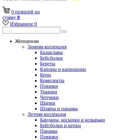
0
позиций
на
сумму
0
Избранное
0
Женщинам
Зимняя коллекция
Балаклавы
Бейсболки
Береты
Капоры и капюшоны
Кепи
Комплекты
Повязки
Ушанки
Чепчики
Шапки
Шляпы и панамы
Летняя коллекция
Банданы, косынки и козырьки
Бейсболки и кепки
Панамы
Повязки