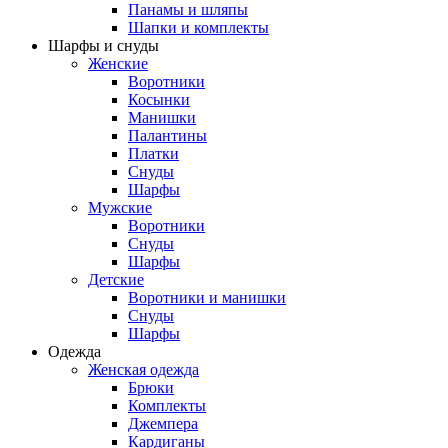
Панамы и шляпы
Шапки и комплекты
Шарфы и снуды
Женские
Воротники
Косынки
Манишки
Палантины
Платки
Снуды
Шарфы
Мужские
Воротники
Снуды
Шарфы
Детские
Воротники и манишки
Снуды
Шарфы
Одежда
Женская одежда
Брюки
Комплекты
Джемпера
Кардиганы