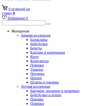
0
позиций
на
сумму
0
Избранное
0
Женщинам
Зимняя коллекция
Балаклавы
Бейсболки
Береты
Капоры и капюшоны
Кепи
Комплекты
Повязки
Ушанки
Чепчики
Шапки
Шляпы и панамы
Летняя коллекция
Банданы, косынки и козырьки
Бейсболки и кепки
Панамы
Повязки