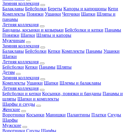
Зимняя коллекция
Балаклавы
Бейсболки
Береты
Капоры и капюшоны
Кепи
Комплекты
Повязки
Ушанки
Чепчики
Шапки
Шляпы и
панамы
Летняя коллекция
Банданы, косынки и козырьки
Бейсболки и кепки
Панамы
Повязки
Шапки
Шляпы и капоры
Мужчинам
Зимняя коллекция
Балаклавы
Бейсболки
Кепки
Комплекты
Панамы
Ушанки
Шапки
Летняя коллекция
Бейсболки
Кепки
Панамы
Шляпы
Детям
Зимняя коллекция
Комплекты
Ушанки
Шапки
Шлемы и балаклавы
Летняя коллекция
Бейсболки и кепки
Косынки, повязки и банданы
Панамы и
шляпы
Шапки и комплекты
Шарфы и снуды
Женские
Воротники
Косынки
Манишки
Палантины
Платки
Снуды
Шарфы
Мужские
Воротники
Снуды
Шарфы