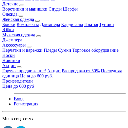
Детские
Воротники и манишки
Снуды
Шарфы
Одежда
Женская одежда
Брюки
Комплекты
Джемпера
Кардиганы
Платья
Туники
Юбки
Мужская одежда
Джемпера
Аксессуары
Перчатки и варежки
Пледы
Сумки
Торговое оборудование
Носки
Новинки
Акции
Горячее предложение!
Акции
Распродажа от 50%
Последняя
единица
Цена до 600 руб.
Производители
Цена до 600 руб
Вход
Регистрация
Мы в соц. сетях