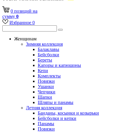
0
позиций
на
сумму
0
Избранное
0
Женщинам
Зимняя коллекция
Балаклавы
Бейсболки
Береты
Капоры и капюшоны
Кепи
Комплекты
Повязки
Ушанки
Чепчики
Шапки
Шляпы и панамы
Летняя коллекция
Банданы, косынки и козырьки
Бейсболки и кепки
Панамы
Повязки