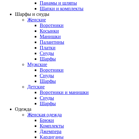
Панамы и шляпы
Шапки и комплекты
Шарфы и снуды
Женские
Воротники
Косынки
Манишки
Палантины
Платки
Снуды
Шарфы
Мужские
Воротники
Снуды
Шарфы
Детские
Воротники и манишки
Снуды
Шарфы
Одежда
Женская одежда
Брюки
Комплекты
Джемпера
Кардиганы