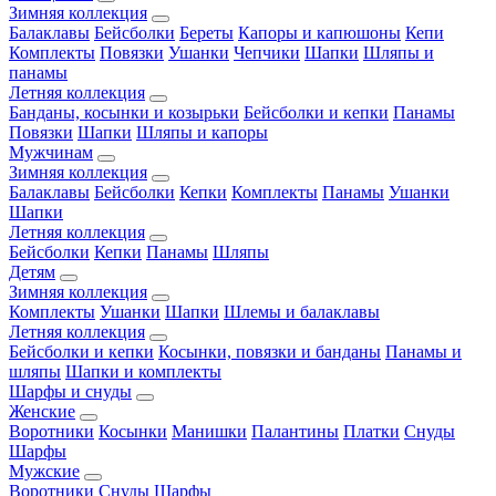
Зимняя коллекция
Балаклавы
Бейсболки
Береты
Капоры и капюшоны
Кепи
Комплекты
Повязки
Ушанки
Чепчики
Шапки
Шляпы и
панамы
Летняя коллекция
Банданы, косынки и козырьки
Бейсболки и кепки
Панамы
Повязки
Шапки
Шляпы и капоры
Мужчинам
Зимняя коллекция
Балаклавы
Бейсболки
Кепки
Комплекты
Панамы
Ушанки
Шапки
Летняя коллекция
Бейсболки
Кепки
Панамы
Шляпы
Детям
Зимняя коллекция
Комплекты
Ушанки
Шапки
Шлемы и балаклавы
Летняя коллекция
Бейсболки и кепки
Косынки, повязки и банданы
Панамы и
шляпы
Шапки и комплекты
Шарфы и снуды
Женские
Воротники
Косынки
Манишки
Палантины
Платки
Снуды
Шарфы
Мужские
Воротники
Снуды
Шарфы