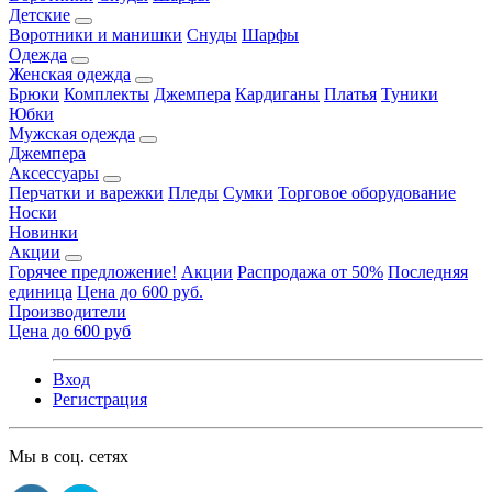
Детские
Воротники и манишки
Снуды
Шарфы
Одежда
Женская одежда
Брюки
Комплекты
Джемпера
Кардиганы
Платья
Туники
Юбки
Мужская одежда
Джемпера
Аксессуары
Перчатки и варежки
Пледы
Сумки
Торговое оборудование
Носки
Новинки
Акции
Горячее предложение!
Акции
Распродажа от 50%
Последняя
единица
Цена до 600 руб.
Производители
Цена до 600 руб
Вход
Регистрация
Мы в соц. сетях