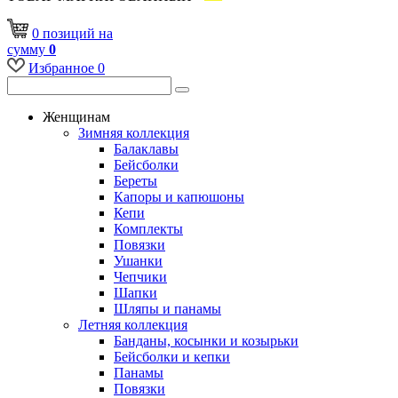
0
позиций
на
сумму
0
Избранное
0
Женщинам
Зимняя коллекция
Балаклавы
Бейсболки
Береты
Капоры и капюшоны
Кепи
Комплекты
Повязки
Ушанки
Чепчики
Шапки
Шляпы и панамы
Летняя коллекция
Банданы, косынки и козырьки
Бейсболки и кепки
Панамы
Повязки