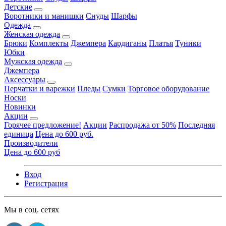
Детские
Воротники и манишки
Снуды
Шарфы
Одежда
Женская одежда
Брюки
Комплекты
Джемпера
Кардиганы
Платья
Туники
Юбки
Мужская одежда
Джемпера
Аксессуары
Перчатки и варежки
Пледы
Сумки
Торговое оборудование
Носки
Новинки
Акции
Горячее предложение!
Акции
Распродажа от 50%
Последняя
единица
Цена до 600 руб.
Производители
Цена до 600 руб
Вход
Регистрация
Мы в соц. сетях