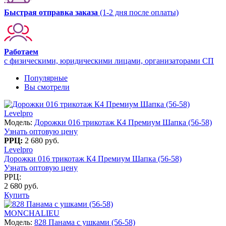
Быстрая отправка заказа
(1-2 дня после оплаты)
Работаем
с физическими, юридическими лицами, организаторами СП
Популярные
Вы смотрели
Levelpro
Модель:
Дорожки 016 трикотаж К4 Премиум Шапка (56-58)
Узнать оптовую цену
РРЦ:
2 680 руб.
Levelpro
Дорожки 016 трикотаж К4 Премиум Шапка (56-58)
Узнать оптовую цену
РРЦ:
2 680 руб.
Купить
MONCHALIEU
Модель:
828 Панама с ушками (56-58)