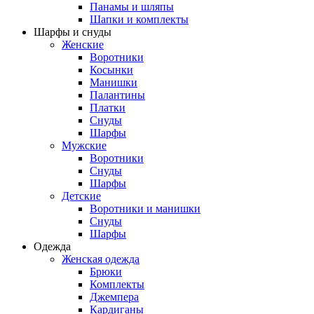
Панамы и шляпы
Шапки и комплекты
Шарфы и снуды
Женские
Воротники
Косынки
Манишки
Палантины
Платки
Снуды
Шарфы
Мужские
Воротники
Снуды
Шарфы
Детские
Воротники и манишки
Снуды
Шарфы
Одежда
Женская одежда
Брюки
Комплекты
Джемпера
Кардиганы