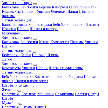
Зимняя коллекция
Балаклавы
Бейсболки
Береты
Капоры и капюшоны
Кепи
Комплекты
Повязки
Ушанки
Чепчики
Шапки
Шляпы и
панамы
Летняя коллекция
Банданы, косынки и козырьки
Бейсболки и кепки
Панамы
Повязки
Шапки
Шляпы и капоры
Мужчинам
Зимняя коллекция
Балаклавы
Бейсболки
Кепки
Комплекты
Панамы
Ушанки
Шапки
Летняя коллекция
Бейсболки
Кепки
Панамы
Шляпы
Детям
Зимняя коллекция
Комплекты
Ушанки
Шапки
Шлемы и балаклавы
Летняя коллекция
Бейсболки и кепки
Косынки, повязки и банданы
Панамы и
шляпы
Шапки и комплекты
Шарфы и снуды
Женские
Воротники
Косынки
Манишки
Палантины
Платки
Снуды
Шарфы
Мужские
Воротники
Снуды
Шарфы