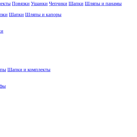
лекты
Повязки
Ушанки
Чепчики
Шапки
Шляпы и панамы
язки
Шапки
Шляпы и капоры
ки
япы
Шапки и комплекты
фы