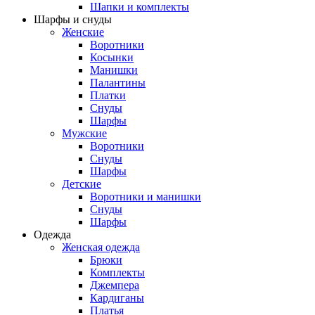
Шапки и комплекты
Шарфы и снуды
Женские
Воротники
Косынки
Манишки
Палантины
Платки
Снуды
Шарфы
Мужские
Воротники
Снуды
Шарфы
Детские
Воротники и манишки
Снуды
Шарфы
Одежда
Женская одежда
Брюки
Комплекты
Джемпера
Кардиганы
Платья