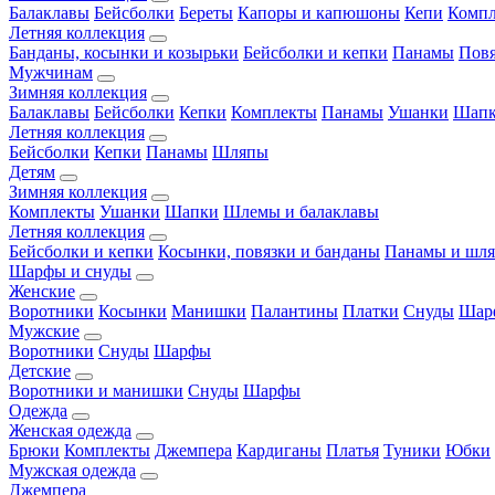
Балаклавы
Бейсболки
Береты
Капоры и капюшоны
Кепи
Комп
Летняя коллекция
Банданы, косынки и козырьки
Бейсболки и кепки
Панамы
Пов
Мужчинам
Зимняя коллекция
Балаклавы
Бейсболки
Кепки
Комплекты
Панамы
Ушанки
Шап
Летняя коллекция
Бейсболки
Кепки
Панамы
Шляпы
Детям
Зимняя коллекция
Комплекты
Ушанки
Шапки
Шлемы и балаклавы
Летняя коллекция
Бейсболки и кепки
Косынки, повязки и банданы
Панамы и шл
Шарфы и снуды
Женские
Воротники
Косынки
Манишки
Палантины
Платки
Снуды
Шар
Мужские
Воротники
Снуды
Шарфы
Детские
Воротники и манишки
Снуды
Шарфы
Одежда
Женская одежда
Брюки
Комплекты
Джемпера
Кардиганы
Платья
Туники
Юбки
Мужская одежда
Джемпера