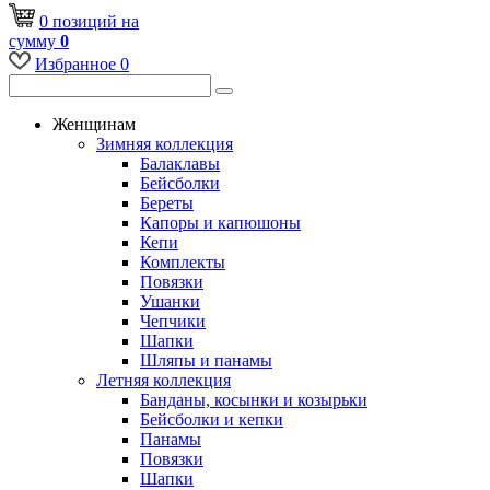
0
позиций
на
сумму
0
Избранное
0
Женщинам
Зимняя коллекция
Балаклавы
Бейсболки
Береты
Капоры и капюшоны
Кепи
Комплекты
Повязки
Ушанки
Чепчики
Шапки
Шляпы и панамы
Летняя коллекция
Банданы, косынки и козырьки
Бейсболки и кепки
Панамы
Повязки
Шапки