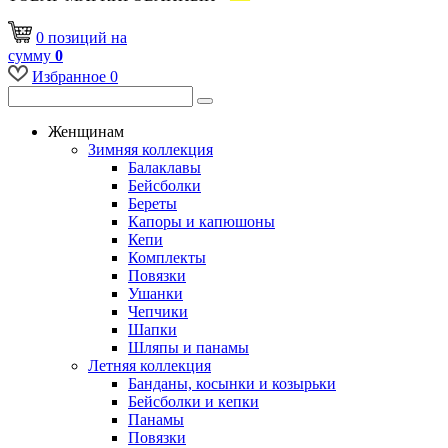
0
позиций
на
сумму
0
Избранное
0
Женщинам
Зимняя коллекция
Балаклавы
Бейсболки
Береты
Капоры и капюшоны
Кепи
Комплекты
Повязки
Ушанки
Чепчики
Шапки
Шляпы и панамы
Летняя коллекция
Банданы, косынки и козырьки
Бейсболки и кепки
Панамы
Повязки