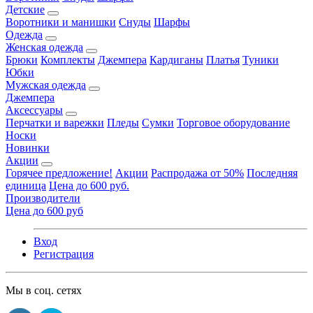
Детские
Воротники и манишки
Снуды
Шарфы
Одежда
Женская одежда
Брюки
Комплекты
Джемпера
Кардиганы
Платья
Туники
Юбки
Мужская одежда
Джемпера
Аксессуары
Перчатки и варежки
Пледы
Сумки
Торговое оборудование
Носки
Новинки
Акции
Горячее предложение!
Акции
Распродажа от 50%
Последняя
единица
Цена до 600 руб.
Производители
Цена до 600 руб
Вход
Регистрация
Мы в соц. сетях