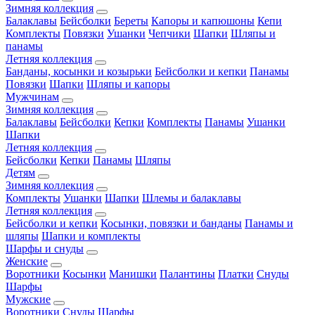
Зимняя коллекция
Балаклавы
Бейсболки
Береты
Капоры и капюшоны
Кепи
Комплекты
Повязки
Ушанки
Чепчики
Шапки
Шляпы и
панамы
Летняя коллекция
Банданы, косынки и козырьки
Бейсболки и кепки
Панамы
Повязки
Шапки
Шляпы и капоры
Мужчинам
Зимняя коллекция
Балаклавы
Бейсболки
Кепки
Комплекты
Панамы
Ушанки
Шапки
Летняя коллекция
Бейсболки
Кепки
Панамы
Шляпы
Детям
Зимняя коллекция
Комплекты
Ушанки
Шапки
Шлемы и балаклавы
Летняя коллекция
Бейсболки и кепки
Косынки, повязки и банданы
Панамы и
шляпы
Шапки и комплекты
Шарфы и снуды
Женские
Воротники
Косынки
Манишки
Палантины
Платки
Снуды
Шарфы
Мужские
Воротники
Снуды
Шарфы