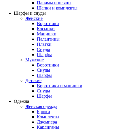
Панамы и шляпы
Шапки и комплекты
Шарфы и снуды
Женские
Воротники
Косынки
Манишки
Палантины
Платки
Снуды
Шарфы
Мужские
Воротники
Снуды
Шарфы
Детские
Воротники и манишки
Снуды
Шарфы
Одежда
Женская одежда
Брюки
Комплекты
Джемпера
Кардиганы