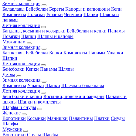
Зимняя коллекция
Балаклавы
Бейсболки
Береты
Капоры и капюшоны
Кепи
Комплекты
Повязки
Ушанки
Чепчики
Шапки
Шляпы и
панамы
Летняя коллекция
Банданы, косынки и козырьки
Бейсболки и кепки
Панамы
Повязки
Шапки
Шляпы и капоры
Мужчинам
Зимняя коллекция
Балаклавы
Бейсболки
Кепки
Комплекты
Панамы
Ушанки
Шапки
Летняя коллекция
Бейсболки
Кепки
Панамы
Шляпы
Детям
Зимняя коллекция
Комплекты
Ушанки
Шапки
Шлемы и балаклавы
Летняя коллекция
Бейсболки и кепки
Косынки, повязки и банданы
Панамы и
шляпы
Шапки и комплекты
Шарфы и снуды
Женские
Воротники
Косынки
Манишки
Палантины
Платки
Снуды
Шарфы
Мужские
Воротники
Снуды
Шарфы