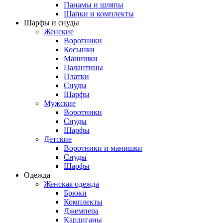
Панамы и шляпы
Шапки и комплекты
Шарфы и снуды
Женские
Воротники
Косынки
Манишки
Палантины
Платки
Снуды
Шарфы
Мужские
Воротники
Снуды
Шарфы
Детские
Воротники и манишки
Снуды
Шарфы
Одежда
Женская одежда
Брюки
Комплекты
Джемпера
Кардиганы