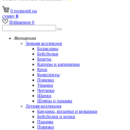
0
позиций
на
сумму
0
Избранное
0
Женщинам
Зимняя коллекция
Балаклавы
Бейсболки
Береты
Капоры и капюшоны
Кепи
Комплекты
Повязки
Ушанки
Чепчики
Шапки
Шляпы и панамы
Летняя коллекция
Банданы, косынки и козырьки
Бейсболки и кепки
Панамы
Повязки