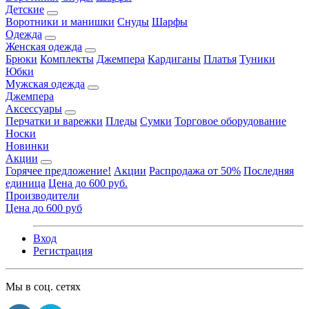
Детские
Воротники и манишки
Снуды
Шарфы
Одежда
Женская одежда
Брюки
Комплекты
Джемпера
Кардиганы
Платья
Туники
Юбки
Мужская одежда
Джемпера
Аксессуары
Перчатки и варежки
Пледы
Сумки
Торговое оборудование
Носки
Новинки
Акции
Горячее предложение!
Акции
Распродажа от 50%
Последняя
единица
Цена до 600 руб.
Производители
Цена до 600 руб
Вход
Регистрация
Мы в соц. сетях