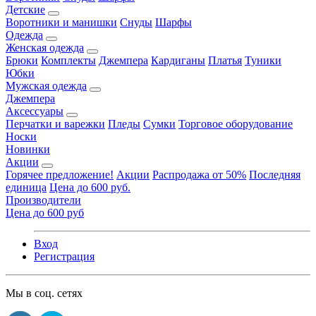
Детские
Воротники и манишки
Снуды
Шарфы
Одежда
Женская одежда
Брюки
Комплекты
Джемпера
Кардиганы
Платья
Туники
Юбки
Мужская одежда
Джемпера
Аксессуары
Перчатки и варежки
Пледы
Сумки
Торговое оборудование
Носки
Новинки
Акции
Горячее предложение!
Акции
Распродажа от 50%
Последняя
единица
Цена до 600 руб.
Производители
Цена до 600 руб
Вход
Регистрация
Мы в соц. сетях