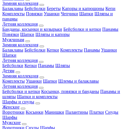
Зимняя коллекция
Балаклавы
Бейсболки
Береты
Капоры и капюшоны
Кепи
Комплекты
Повязки
Ушанки
Чепчики
Шапки
Шляпы и
панамы
Летняя коллекция
Банданы, косынки и козырьки
Бейсболки и кепки
Панамы
Повязки
Шапки
Шляпы и капоры
Мужчинам
Зимняя коллекция
Балаклавы
Бейсболки
Кепки
Комплекты
Панамы
Ушанки
Шапки
Летняя коллекция
Бейсболки
Кепки
Панамы
Шляпы
Детям
Зимняя коллекция
Комплекты
Ушанки
Шапки
Шлемы и балаклавы
Летняя коллекция
Бейсболки и кепки
Косынки, повязки и банданы
Панамы и
шляпы
Шапки и комплекты
Шарфы и снуды
Женские
Воротники
Косынки
Манишки
Палантины
Платки
Снуды
Шарфы
Мужские
Воротники
Снуды
Шарфы