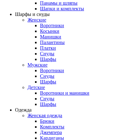
Панамы и шляпы
Шапки и комплекты
Шарфы и снуды
Женские
Воротники
Косынки
Манишки
Палантины
Платки
Снуды
Шарфы
Мужские
Воротники
Снуды
Шарфы
Детские
Воротники и манишки
Снуды
Шарфы
Одежда
Женская одежда
Брюки
Комплекты
Джемпера
Кардиганы