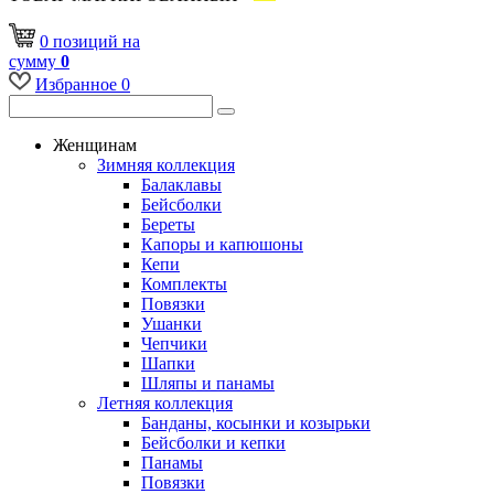
0
позиций
на
сумму
0
Избранное
0
Женщинам
Зимняя коллекция
Балаклавы
Бейсболки
Береты
Капоры и капюшоны
Кепи
Комплекты
Повязки
Ушанки
Чепчики
Шапки
Шляпы и панамы
Летняя коллекция
Банданы, косынки и козырьки
Бейсболки и кепки
Панамы
Повязки