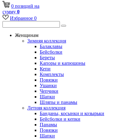
0
позиций
на
сумму
0
Избранное
0
Женщинам
Зимняя коллекция
Балаклавы
Бейсболки
Береты
Капоры и капюшоны
Кепи
Комплекты
Повязки
Ушанки
Чепчики
Шапки
Шляпы и панамы
Летняя коллекция
Банданы, косынки и козырьки
Бейсболки и кепки
Панамы
Повязки
Шапки