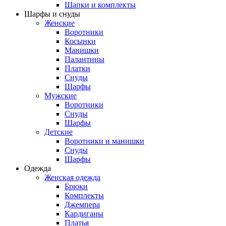
Шапки и комплекты
Шарфы и снуды
Женские
Воротники
Косынки
Манишки
Палантины
Платки
Снуды
Шарфы
Мужские
Воротники
Снуды
Шарфы
Детские
Воротники и манишки
Снуды
Шарфы
Одежда
Женская одежда
Брюки
Комплекты
Джемпера
Кардиганы
Платья