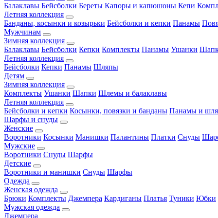
Балаклавы
Бейсболки
Береты
Капоры и капюшоны
Кепи
Комп
Летняя коллекция
Банданы, косынки и козырьки
Бейсболки и кепки
Панамы
Пов
Мужчинам
Зимняя коллекция
Балаклавы
Бейсболки
Кепки
Комплекты
Панамы
Ушанки
Шап
Летняя коллекция
Бейсболки
Кепки
Панамы
Шляпы
Детям
Зимняя коллекция
Комплекты
Ушанки
Шапки
Шлемы и балаклавы
Летняя коллекция
Бейсболки и кепки
Косынки, повязки и банданы
Панамы и шл
Шарфы и снуды
Женские
Воротники
Косынки
Манишки
Палантины
Платки
Снуды
Шар
Мужские
Воротники
Снуды
Шарфы
Детские
Воротники и манишки
Снуды
Шарфы
Одежда
Женская одежда
Брюки
Комплекты
Джемпера
Кардиганы
Платья
Туники
Юбки
Мужская одежда
Джемпера