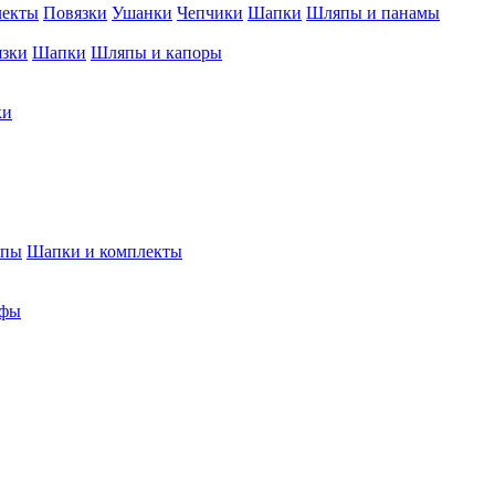
лекты
Повязки
Ушанки
Чепчики
Шапки
Шляпы и панамы
язки
Шапки
Шляпы и капоры
ки
япы
Шапки и комплекты
фы