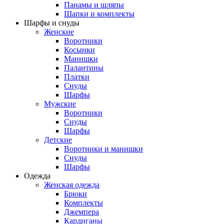
Панамы и шляпы
Шапки и комплекты
Шарфы и снуды
Женские
Воротники
Косынки
Манишки
Палантины
Платки
Снуды
Шарфы
Мужские
Воротники
Снуды
Шарфы
Детские
Воротники и манишки
Снуды
Шарфы
Одежда
Женская одежда
Брюки
Комплекты
Джемпера
Кардиганы