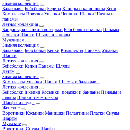
Зимняя коллекция
Балаклавы
Бейсболки
Береты
Капоры и капюшоны
Кепи
Комплекты
Повязки
Ушанки
Чепчики
Шапки
Шляпы и
панамы
Летняя коллекция
Банданы, косынки и козырьки
Бейсболки и кепки
Панамы
Повязки
Шапки
Шляпы и капоры
Мужчинам
Зимняя коллекция
Балаклавы
Бейсболки
Кепки
Комплекты
Панамы
Ушанки
Шапки
Летняя коллекция
Бейсболки
Кепки
Панамы
Шляпы
Детям
Зимняя коллекция
Комплекты
Ушанки
Шапки
Шлемы и балаклавы
Летняя коллекция
Бейсболки и кепки
Косынки, повязки и банданы
Панамы и
шляпы
Шапки и комплекты
Шарфы и снуды
Женские
Воротники
Косынки
Манишки
Палантины
Платки
Снуды
Шарфы
Мужские
Воротники
Снуды
Шарфы