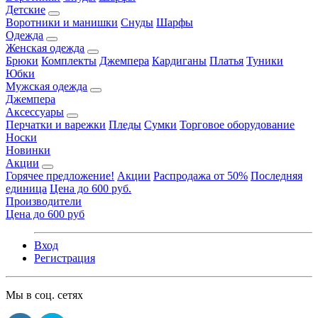
Детские
Воротники и манишки
Снуды
Шарфы
Одежда
Женская одежда
Брюки
Комплекты
Джемпера
Кардиганы
Платья
Туники
Юбки
Мужская одежда
Джемпера
Аксессуары
Перчатки и варежки
Пледы
Сумки
Торговое оборудование
Носки
Новинки
Акции
Горячее предложение!
Акции
Распродажа от 50%
Последняя
единица
Цена до 600 руб.
Производители
Цена до 600 руб
Вход
Регистрация
Мы в соц. сетях