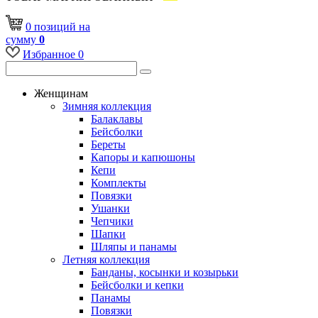
0
позиций
на
сумму
0
Избранное
0
Женщинам
Зимняя коллекция
Балаклавы
Бейсболки
Береты
Капоры и капюшоны
Кепи
Комплекты
Повязки
Ушанки
Чепчики
Шапки
Шляпы и панамы
Летняя коллекция
Банданы, косынки и козырьки
Бейсболки и кепки
Панамы
Повязки