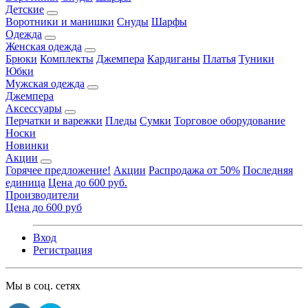
Детские
Воротники и манишки
Снуды
Шарфы
Одежда
Женская одежда
Брюки
Комплекты
Джемпера
Кардиганы
Платья
Туники
Юбки
Мужская одежда
Джемпера
Аксессуары
Перчатки и варежки
Пледы
Сумки
Торговое оборудование
Носки
Новинки
Акции
Горячее предложение!
Акции
Распродажа от 50%
Последняя
единица
Цена до 600 руб.
Производители
Цена до 600 руб
Вход
Регистрация
Мы в соц. сетях