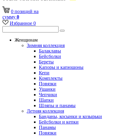
0
позиций
на
сумму
0
Избранное
0
Женщинам
Зимняя коллекция
Балаклавы
Бейсболки
Береты
Капоры и капюшоны
Кепи
Комплекты
Повязки
Ушанки
Чепчики
Шапки
Шляпы и панамы
Летняя коллекция
Банданы, косынки и козырьки
Бейсболки и кепки
Панамы
Повязки