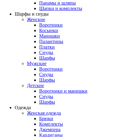
Панамы и шляпы
Шапки и комплекты
Шарфы и снуды
Женские
Воротники
Косынки
Манишки
Палантины
Платки
Снуды
Шарфы
Мужские
Воротники
Снуды
Шарфы
Детские
Воротники и манишки
Снуды
Шарфы
Одежда
Женская одежда
Брюки
Комплекты
Джемпера
Кардиганы