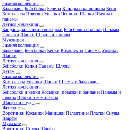
Зимняя коллекция
Балаклавы
Бейсболки
Береты
Капоры и капюшоны
Кепи
Комплекты
Повязки
Ушанки
Чепчики
Шапки
Шляпы и
панамы
Летняя коллекция
Банданы, косынки и козырьки
Бейсболки и кепки
Панамы
Повязки
Шапки
Шляпы и капоры
Мужчинам
Зимняя коллекция
Балаклавы
Бейсболки
Кепки
Комплекты
Панамы
Ушанки
Шапки
Летняя коллекция
Бейсболки
Кепки
Панамы
Шляпы
Детям
Зимняя коллекция
Комплекты
Ушанки
Шапки
Шлемы и балаклавы
Летняя коллекция
Бейсболки и кепки
Косынки, повязки и банданы
Панамы и
шляпы
Шапки и комплекты
Шарфы и снуды
Женские
Воротники
Косынки
Манишки
Палантины
Платки
Снуды
Шарфы
Мужские
Воротники
Снуды
Шарфы