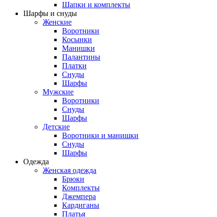
Шапки и комплекты
Шарфы и снуды
Женские
Воротники
Косынки
Манишки
Палантины
Платки
Снуды
Шарфы
Мужские
Воротники
Снуды
Шарфы
Детские
Воротники и манишки
Снуды
Шарфы
Одежда
Женская одежда
Брюки
Комплекты
Джемпера
Кардиганы
Платья