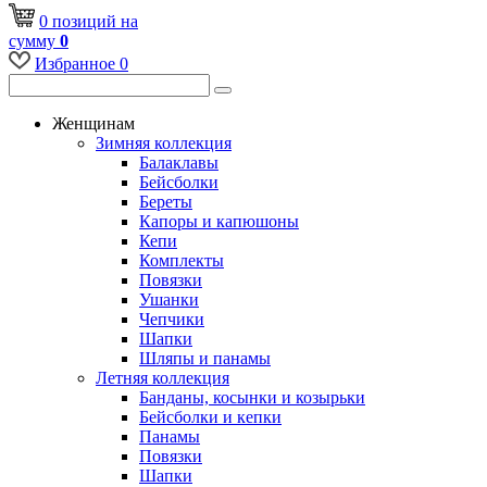
0
позиций
на
сумму
0
Избранное
0
Женщинам
Зимняя коллекция
Балаклавы
Бейсболки
Береты
Капоры и капюшоны
Кепи
Комплекты
Повязки
Ушанки
Чепчики
Шапки
Шляпы и панамы
Летняя коллекция
Банданы, косынки и козырьки
Бейсболки и кепки
Панамы
Повязки
Шапки