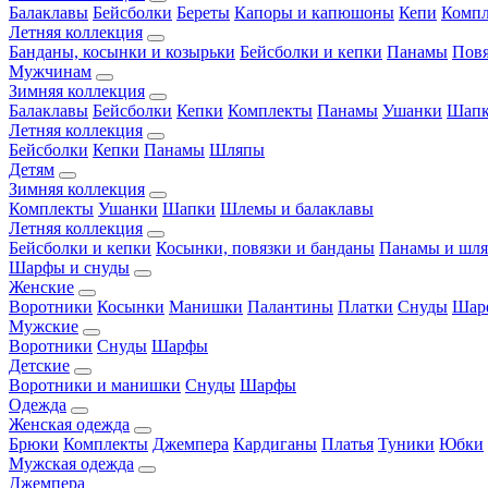
Балаклавы
Бейсболки
Береты
Капоры и капюшоны
Кепи
Комп
Летняя коллекция
Банданы, косынки и козырьки
Бейсболки и кепки
Панамы
Пов
Мужчинам
Зимняя коллекция
Балаклавы
Бейсболки
Кепки
Комплекты
Панамы
Ушанки
Шап
Летняя коллекция
Бейсболки
Кепки
Панамы
Шляпы
Детям
Зимняя коллекция
Комплекты
Ушанки
Шапки
Шлемы и балаклавы
Летняя коллекция
Бейсболки и кепки
Косынки, повязки и банданы
Панамы и шл
Шарфы и снуды
Женские
Воротники
Косынки
Манишки
Палантины
Платки
Снуды
Шар
Мужские
Воротники
Снуды
Шарфы
Детские
Воротники и манишки
Снуды
Шарфы
Одежда
Женская одежда
Брюки
Комплекты
Джемпера
Кардиганы
Платья
Туники
Юбки
Мужская одежда
Джемпера