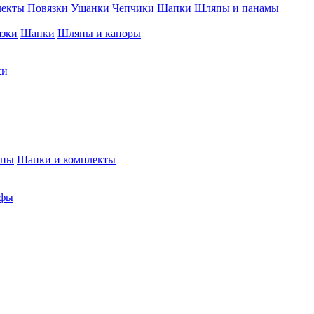
лекты
Повязки
Ушанки
Чепчики
Шапки
Шляпы и панамы
язки
Шапки
Шляпы и капоры
ки
япы
Шапки и комплекты
фы