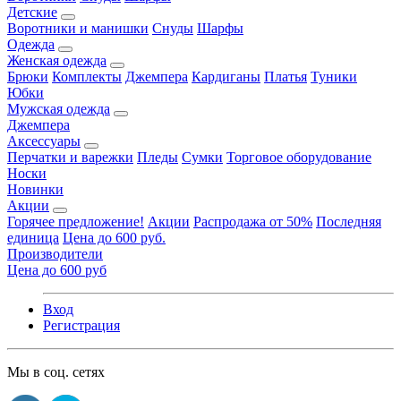
Детские
Воротники и манишки
Снуды
Шарфы
Одежда
Женская одежда
Брюки
Комплекты
Джемпера
Кардиганы
Платья
Туники
Юбки
Мужская одежда
Джемпера
Аксессуары
Перчатки и варежки
Пледы
Сумки
Торговое оборудование
Носки
Новинки
Акции
Горячее предложение!
Акции
Распродажа от 50%
Последняя
единица
Цена до 600 руб.
Производители
Цена до 600 руб
Вход
Регистрация
Мы в соц. сетях