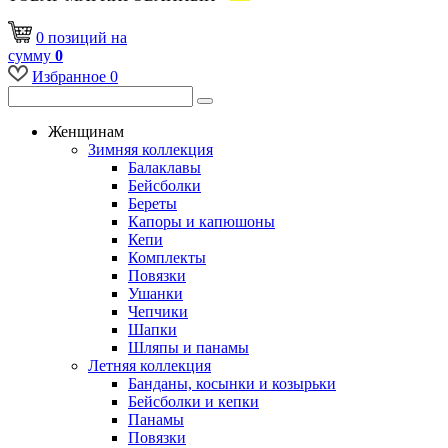
0
позиций
на
сумму
0
Избранное
0
Женщинам
Зимняя коллекция
Балаклавы
Бейсболки
Береты
Капоры и капюшоны
Кепи
Комплекты
Повязки
Ушанки
Чепчики
Шапки
Шляпы и панамы
Летняя коллекция
Банданы, косынки и козырьки
Бейсболки и кепки
Панамы
Повязки