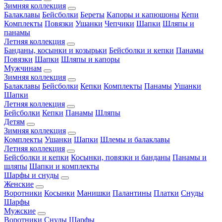
Зимняя коллекция
Балаклавы
Бейсболки
Береты
Капоры и капюшоны
Кепи
Комплекты
Повязки
Ушанки
Чепчики
Шапки
Шляпы и
панамы
Летняя коллекция
Банданы, косынки и козырьки
Бейсболки и кепки
Панамы
Повязки
Шапки
Шляпы и капоры
Мужчинам
Зимняя коллекция
Балаклавы
Бейсболки
Кепки
Комплекты
Панамы
Ушанки
Шапки
Летняя коллекция
Бейсболки
Кепки
Панамы
Шляпы
Детям
Зимняя коллекция
Комплекты
Ушанки
Шапки
Шлемы и балаклавы
Летняя коллекция
Бейсболки и кепки
Косынки, повязки и банданы
Панамы и
шляпы
Шапки и комплекты
Шарфы и снуды
Женские
Воротники
Косынки
Манишки
Палантины
Платки
Снуды
Шарфы
Мужские
Воротники
Снуды
Шарфы