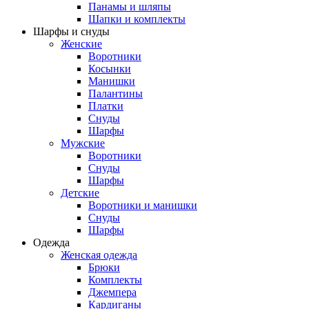
Панамы и шляпы
Шапки и комплекты
Шарфы и снуды
Женские
Воротники
Косынки
Манишки
Палантины
Платки
Снуды
Шарфы
Мужские
Воротники
Снуды
Шарфы
Детские
Воротники и манишки
Снуды
Шарфы
Одежда
Женская одежда
Брюки
Комплекты
Джемпера
Кардиганы