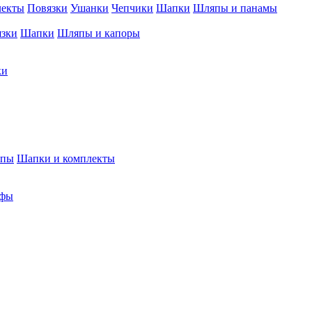
лекты
Повязки
Ушанки
Чепчики
Шапки
Шляпы и панамы
язки
Шапки
Шляпы и капоры
ки
япы
Шапки и комплекты
фы