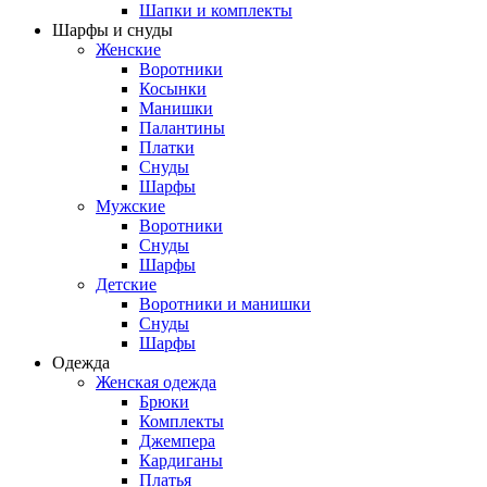
Шапки и комплекты
Шарфы и снуды
Женские
Воротники
Косынки
Манишки
Палантины
Платки
Снуды
Шарфы
Мужские
Воротники
Снуды
Шарфы
Детские
Воротники и манишки
Снуды
Шарфы
Одежда
Женская одежда
Брюки
Комплекты
Джемпера
Кардиганы
Платья