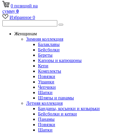
0
позиций
на
сумму
0
Избранное
0
Женщинам
Зимняя коллекция
Балаклавы
Бейсболки
Береты
Капоры и капюшоны
Кепи
Комплекты
Повязки
Ушанки
Чепчики
Шапки
Шляпы и панамы
Летняя коллекция
Банданы, косынки и козырьки
Бейсболки и кепки
Панамы
Повязки
Шапки