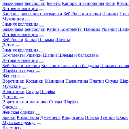
Балаклавы
Бейсболки
Береты
Капоры и капюшоны
Кепи
Комп
Летняя коллекция
Банданы, косынки и козырьки
Бейсболки и кепки
Панамы
Пов
Мужчинам
Зимняя коллекция
Балаклавы
Бейсболки
Кепки
Комплекты
Панамы
Ушанки
Шап
Летняя коллекция
Бейсболки
Кепки
Панамы
Шляпы
Детям
Зимняя коллекция
Комплекты
Ушанки
Шапки
Шлемы и балаклавы
Летняя коллекция
Бейсболки и кепки
Косынки, повязки и банданы
Панамы и шл
Шарфы и снуды
Женские
Воротники
Косынки
Манишки
Палантины
Платки
Снуды
Шар
Мужские
Воротники
Снуды
Шарфы
Детские
Воротники и манишки
Снуды
Шарфы
Одежда
Женская одежда
Брюки
Комплекты
Джемпера
Кардиганы
Платья
Туники
Юбки
Мужская одежда
Джемпера