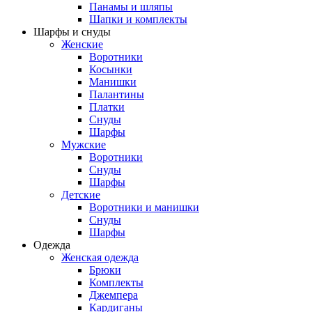
Панамы и шляпы
Шапки и комплекты
Шарфы и снуды
Женские
Воротники
Косынки
Манишки
Палантины
Платки
Снуды
Шарфы
Мужские
Воротники
Снуды
Шарфы
Детские
Воротники и манишки
Снуды
Шарфы
Одежда
Женская одежда
Брюки
Комплекты
Джемпера
Кардиганы