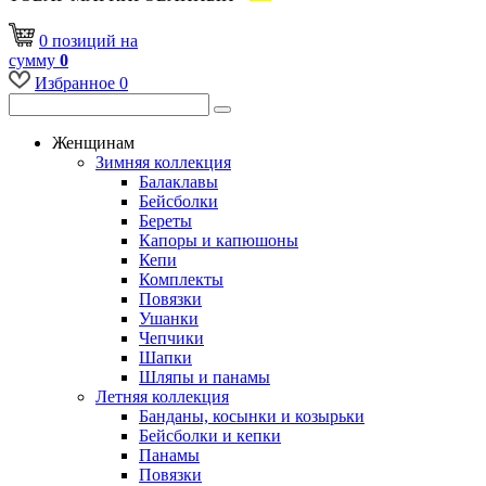
0
позиций
на
сумму
0
Избранное
0
Женщинам
Зимняя коллекция
Балаклавы
Бейсболки
Береты
Капоры и капюшоны
Кепи
Комплекты
Повязки
Ушанки
Чепчики
Шапки
Шляпы и панамы
Летняя коллекция
Банданы, косынки и козырьки
Бейсболки и кепки
Панамы
Повязки