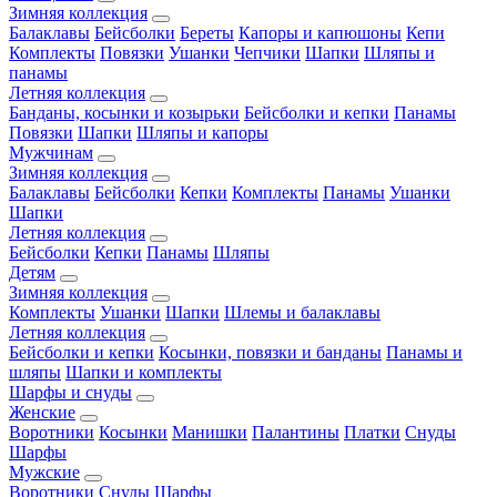
Зимняя коллекция
Балаклавы
Бейсболки
Береты
Капоры и капюшоны
Кепи
Комплекты
Повязки
Ушанки
Чепчики
Шапки
Шляпы и
панамы
Летняя коллекция
Банданы, косынки и козырьки
Бейсболки и кепки
Панамы
Повязки
Шапки
Шляпы и капоры
Мужчинам
Зимняя коллекция
Балаклавы
Бейсболки
Кепки
Комплекты
Панамы
Ушанки
Шапки
Летняя коллекция
Бейсболки
Кепки
Панамы
Шляпы
Детям
Зимняя коллекция
Комплекты
Ушанки
Шапки
Шлемы и балаклавы
Летняя коллекция
Бейсболки и кепки
Косынки, повязки и банданы
Панамы и
шляпы
Шапки и комплекты
Шарфы и снуды
Женские
Воротники
Косынки
Манишки
Палантины
Платки
Снуды
Шарфы
Мужские
Воротники
Снуды
Шарфы