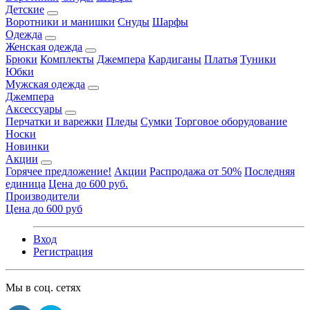
Детские
Воротники и манишки
Снуды
Шарфы
Одежда
Женская одежда
Брюки
Комплекты
Джемпера
Кардиганы
Платья
Туники
Юбки
Мужская одежда
Джемпера
Аксессуары
Перчатки и варежки
Пледы
Сумки
Торговое оборудование
Носки
Новинки
Акции
Горячее предложение!
Акции
Распродажа от 50%
Последняя
единица
Цена до 600 руб.
Производители
Цена до 600 руб
Вход
Регистрация
Мы в соц. сетях