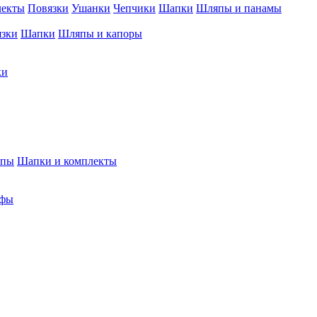
лекты
Повязки
Ушанки
Чепчики
Шапки
Шляпы и панамы
язки
Шапки
Шляпы и капоры
ки
япы
Шапки и комплекты
фы