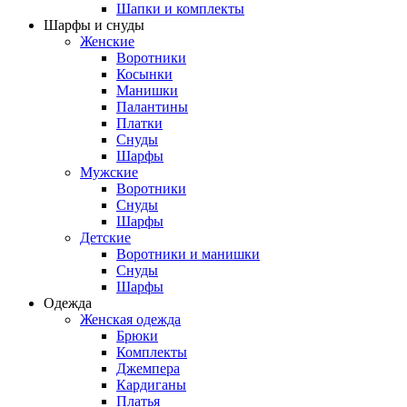
Шапки и комплекты
Шарфы и снуды
Женские
Воротники
Косынки
Манишки
Палантины
Платки
Снуды
Шарфы
Мужские
Воротники
Снуды
Шарфы
Детские
Воротники и манишки
Снуды
Шарфы
Одежда
Женская одежда
Брюки
Комплекты
Джемпера
Кардиганы
Платья