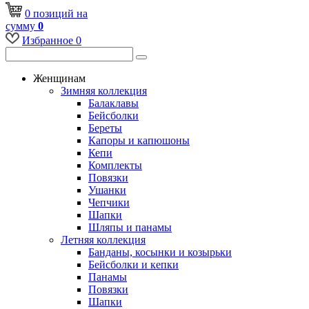
0
позиций
на
сумму
0
Избранное
0
Женщинам
Зимняя коллекция
Балаклавы
Бейсболки
Береты
Капоры и капюшоны
Кепи
Комплекты
Повязки
Ушанки
Чепчики
Шапки
Шляпы и панамы
Летняя коллекция
Банданы, косынки и козырьки
Бейсболки и кепки
Панамы
Повязки
Шапки