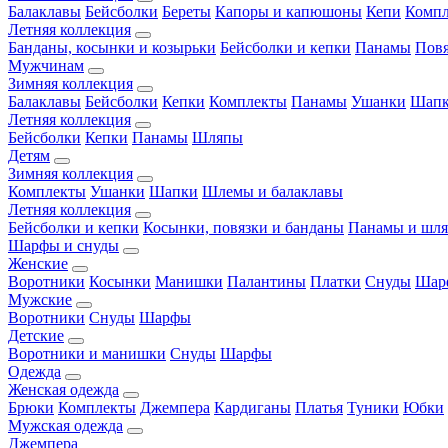
Балаклавы
Бейсболки
Береты
Капоры и капюшоны
Кепи
Комп
Летняя коллекция
Банданы, косынки и козырьки
Бейсболки и кепки
Панамы
Пов
Мужчинам
Зимняя коллекция
Балаклавы
Бейсболки
Кепки
Комплекты
Панамы
Ушанки
Шап
Летняя коллекция
Бейсболки
Кепки
Панамы
Шляпы
Детям
Зимняя коллекция
Комплекты
Ушанки
Шапки
Шлемы и балаклавы
Летняя коллекция
Бейсболки и кепки
Косынки, повязки и банданы
Панамы и шл
Шарфы и снуды
Женские
Воротники
Косынки
Манишки
Палантины
Платки
Снуды
Шар
Мужские
Воротники
Снуды
Шарфы
Детские
Воротники и манишки
Снуды
Шарфы
Одежда
Женская одежда
Брюки
Комплекты
Джемпера
Кардиганы
Платья
Туники
Юбки
Мужская одежда
Джемпера