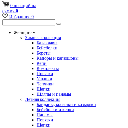
0
позиций
на
сумму
0
Избранное
0
Женщинам
Зимняя коллекция
Балаклавы
Бейсболки
Береты
Капоры и капюшоны
Кепи
Комплекты
Повязки
Ушанки
Чепчики
Шапки
Шляпы и панамы
Летняя коллекция
Банданы, косынки и козырьки
Бейсболки и кепки
Панамы
Повязки
Шапки