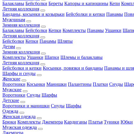
Балаклавы
Бейсболки
Береты
Капоры и капюшоны
Кепи
Комп
Летняя коллекция
Банданы, косынки и козырьки
Бейсболки и кепки
Панамы
Пов
Мужчинам
Зимняя коллекция
Балаклавы
Бейсболки
Кепки
Комплекты
Панамы
Ушанки
Шап
Летняя коллекция
Бейсболки
Кепки
Панамы
Шляпы
Детям
Зимняя коллекция
Комплекты
Ушанки
Шапки
Шлемы и балаклавы
Летняя коллекция
Бейсболки и кепки
Косынки, повязки и банданы
Панамы и шл
Шарфы и снуды
Женские
Воротники
Косынки
Манишки
Палантины
Платки
Снуды
Шар
Мужские
Воротники
Снуды
Шарфы
Детские
Воротники и манишки
Снуды
Шарфы
Одежда
Женская одежда
Брюки
Комплекты
Джемпера
Кардиганы
Платья
Туники
Юбки
Мужская одежда
Джемпера