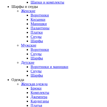
Шапки и комплекты
Шарфы и снуды
Женские
Воротники
Косынки
Манишки
Палантины
Платки
Снуды
Шарфы
Мужские
Воротники
Снуды
Шарфы
Детские
Воротники и манишки
Снуды
Шарфы
Одежда
Женская одежда
Брюки
Комплекты
Джемпера
Кардиганы
Платья