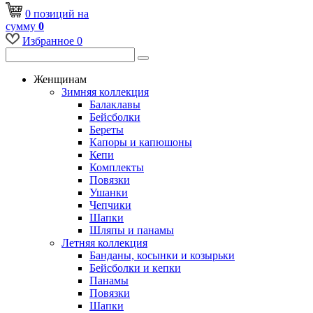
0
позиций
на
сумму
0
Избранное
0
Женщинам
Зимняя коллекция
Балаклавы
Бейсболки
Береты
Капоры и капюшоны
Кепи
Комплекты
Повязки
Ушанки
Чепчики
Шапки
Шляпы и панамы
Летняя коллекция
Банданы, косынки и козырьки
Бейсболки и кепки
Панамы
Повязки
Шапки