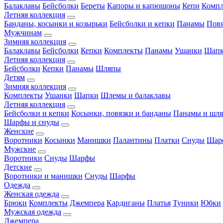
Балаклавы
Бейсболки
Береты
Капоры и капюшоны
Кепи
Комп
Летняя коллекция
Банданы, косынки и козырьки
Бейсболки и кепки
Панамы
Пов
Мужчинам
Зимняя коллекция
Балаклавы
Бейсболки
Кепки
Комплекты
Панамы
Ушанки
Шап
Летняя коллекция
Бейсболки
Кепки
Панамы
Шляпы
Детям
Зимняя коллекция
Комплекты
Ушанки
Шапки
Шлемы и балаклавы
Летняя коллекция
Бейсболки и кепки
Косынки, повязки и банданы
Панамы и шл
Шарфы и снуды
Женские
Воротники
Косынки
Манишки
Палантины
Платки
Снуды
Шар
Мужские
Воротники
Снуды
Шарфы
Детские
Воротники и манишки
Снуды
Шарфы
Одежда
Женская одежда
Брюки
Комплекты
Джемпера
Кардиганы
Платья
Туники
Юбки
Мужская одежда
Джемпера