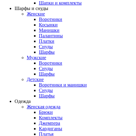
Шапки и комплекты
Шарфы и снуды
Женские
Воротники
Косынки
Манишки
Палантины
Платки
Снуды
Шарфы
Мужские
Воротники
Снуды
Шарфы
Детские
Воротники и манишки
Снуды
Шарфы
Одежда
Женская одежда
Брюки
Комплекты
Джемпера
Кардиганы
Платья