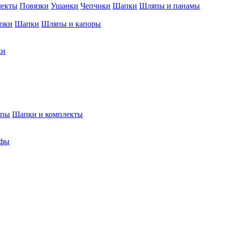
лекты
Повязки
Ушанки
Чепчики
Шапки
Шляпы и панамы
язки
Шапки
Шляпы и капоры
ки
япы
Шапки и комплекты
фы