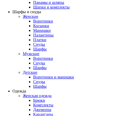
Панамы и шляпы
Шапки и комплекты
Шарфы и снуды
Женские
Воротники
Косынки
Манишки
Палантины
Платки
Снуды
Шарфы
Мужские
Воротники
Снуды
Шарфы
Детские
Воротники и манишки
Снуды
Шарфы
Одежда
Женская одежда
Брюки
Комплекты
Джемпера
Кардиганы