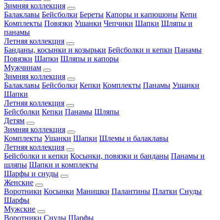
Зимняя коллекция
Балаклавы
Бейсболки
Береты
Капоры и капюшоны
Кепи
Комплекты
Повязки
Ушанки
Чепчики
Шапки
Шляпы и
панамы
Летняя коллекция
Банданы, косынки и козырьки
Бейсболки и кепки
Панамы
Повязки
Шапки
Шляпы и капоры
Мужчинам
Зимняя коллекция
Балаклавы
Бейсболки
Кепки
Комплекты
Панамы
Ушанки
Шапки
Летняя коллекция
Бейсболки
Кепки
Панамы
Шляпы
Детям
Зимняя коллекция
Комплекты
Ушанки
Шапки
Шлемы и балаклавы
Летняя коллекция
Бейсболки и кепки
Косынки, повязки и банданы
Панамы и
шляпы
Шапки и комплекты
Шарфы и снуды
Женские
Воротники
Косынки
Манишки
Палантины
Платки
Снуды
Шарфы
Мужские
Воротники
Снуды
Шарфы