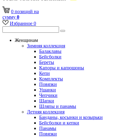
0
позиций
на
сумму
0
Избранное
0
Женщинам
Зимняя коллекция
Балаклавы
Бейсболки
Береты
Капоры и капюшоны
Кепи
Комплекты
Повязки
Ушанки
Чепчики
Шапки
Шляпы и панамы
Летняя коллекция
Банданы, косынки и козырьки
Бейсболки и кепки
Панамы
Повязки