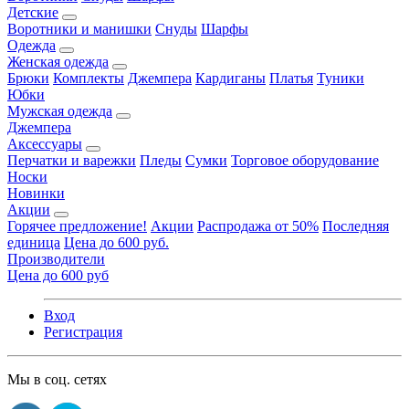
Детские
Воротники и манишки
Снуды
Шарфы
Одежда
Женская одежда
Брюки
Комплекты
Джемпера
Кардиганы
Платья
Туники
Юбки
Мужская одежда
Джемпера
Аксессуары
Перчатки и варежки
Пледы
Сумки
Торговое оборудование
Носки
Новинки
Акции
Горячее предложение!
Акции
Распродажа от 50%
Последняя
единица
Цена до 600 руб.
Производители
Цена до 600 руб
Вход
Регистрация
Мы в соц. сетях