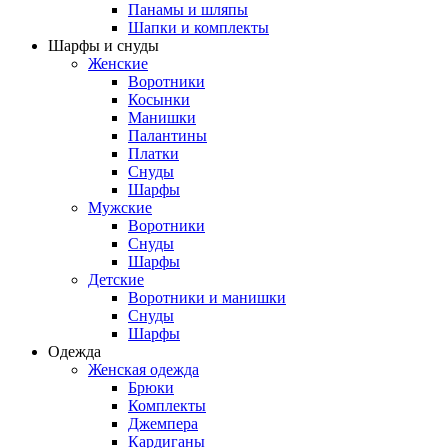
Панамы и шляпы
Шапки и комплекты
Шарфы и снуды
Женские
Воротники
Косынки
Манишки
Палантины
Платки
Снуды
Шарфы
Мужские
Воротники
Снуды
Шарфы
Детские
Воротники и манишки
Снуды
Шарфы
Одежда
Женская одежда
Брюки
Комплекты
Джемпера
Кардиганы