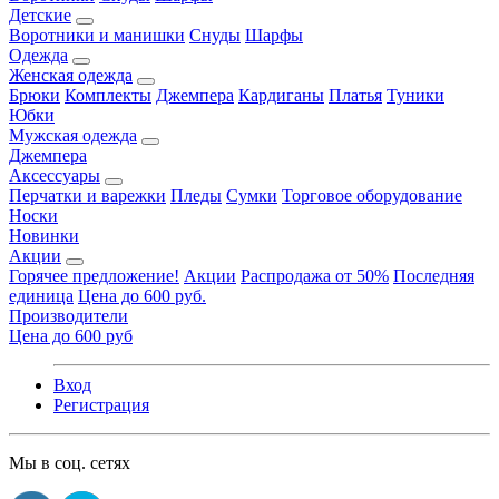
Детские
Воротники и манишки
Снуды
Шарфы
Одежда
Женская одежда
Брюки
Комплекты
Джемпера
Кардиганы
Платья
Туники
Юбки
Мужская одежда
Джемпера
Аксессуары
Перчатки и варежки
Пледы
Сумки
Торговое оборудование
Носки
Новинки
Акции
Горячее предложение!
Акции
Распродажа от 50%
Последняя
единица
Цена до 600 руб.
Производители
Цена до 600 руб
Вход
Регистрация
Мы в соц. сетях