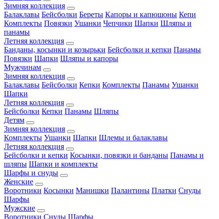
Зимняя коллекция
Балаклавы
Бейсболки
Береты
Капоры и капюшоны
Кепи
Комплекты
Повязки
Ушанки
Чепчики
Шапки
Шляпы и
панамы
Летняя коллекция
Банданы, косынки и козырьки
Бейсболки и кепки
Панамы
Повязки
Шапки
Шляпы и капоры
Мужчинам
Зимняя коллекция
Балаклавы
Бейсболки
Кепки
Комплекты
Панамы
Ушанки
Шапки
Летняя коллекция
Бейсболки
Кепки
Панамы
Шляпы
Детям
Зимняя коллекция
Комплекты
Ушанки
Шапки
Шлемы и балаклавы
Летняя коллекция
Бейсболки и кепки
Косынки, повязки и банданы
Панамы и
шляпы
Шапки и комплекты
Шарфы и снуды
Женские
Воротники
Косынки
Манишки
Палантины
Платки
Снуды
Шарфы
Мужские
Воротники
Снуды
Шарфы