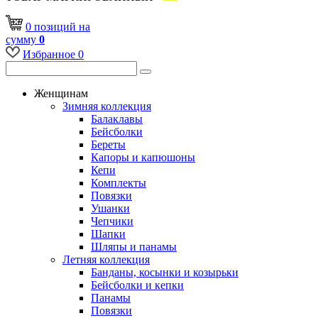
0
позиций
на
сумму
0
Избранное
0
Женщинам
Зимняя коллекция
Балаклавы
Бейсболки
Береты
Капоры и капюшоны
Кепи
Комплекты
Повязки
Ушанки
Чепчики
Шапки
Шляпы и панамы
Летняя коллекция
Банданы, косынки и козырьки
Бейсболки и кепки
Панамы
Повязки