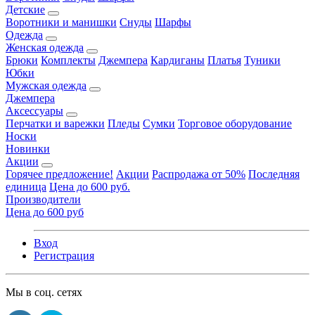
Детские
Воротники и манишки
Снуды
Шарфы
Одежда
Женская одежда
Брюки
Комплекты
Джемпера
Кардиганы
Платья
Туники
Юбки
Мужская одежда
Джемпера
Аксессуары
Перчатки и варежки
Пледы
Сумки
Торговое оборудование
Носки
Новинки
Акции
Горячее предложение!
Акции
Распродажа от 50%
Последняя
единица
Цена до 600 руб.
Производители
Цена до 600 руб
Вход
Регистрация
Мы в соц. сетях