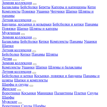
Зимняя коллекция
Балаклавы
Бейсболки
Береты
Капоры и капюшоны
Кепи
Комплекты
Повязки
Ушанки
Чепчики
Шапки
Шляпы и
панамы
Летняя коллекция
Банданы, косынки и козырьки
Бейсболки и кепки
Панамы
Повязки
Шапки
Шляпы и капоры
Мужчинам
Зимняя коллекция
Балаклавы
Бейсболки
Кепки
Комплекты
Панамы
Ушанки
Шапки
Летняя коллекция
Бейсболки
Кепки
Панамы
Шляпы
Детям
Зимняя коллекция
Комплекты
Ушанки
Шапки
Шлемы и балаклавы
Летняя коллекция
Бейсболки и кепки
Косынки, повязки и банданы
Панамы и
шляпы
Шапки и комплекты
Шарфы и снуды
Женские
Воротники
Косынки
Манишки
Палантины
Платки
Снуды
Шарфы
Мужские
Воротники
Снуды
Шарфы