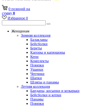
0
позиций
на
сумму
0
Избранное
0
Женщинам
Зимняя коллекция
Балаклавы
Бейсболки
Береты
Капоры и капюшоны
Кепи
Комплекты
Повязки
Ушанки
Чепчики
Шапки
Шляпы и панамы
Летняя коллекция
Банданы, косынки и козырьки
Бейсболки и кепки
Панамы
Повязки