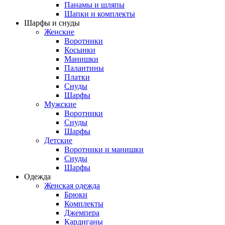
Панамы и шляпы
Шапки и комплекты
Шарфы и снуды
Женские
Воротники
Косынки
Манишки
Палантины
Платки
Снуды
Шарфы
Мужские
Воротники
Снуды
Шарфы
Детские
Воротники и манишки
Снуды
Шарфы
Одежда
Женская одежда
Брюки
Комплекты
Джемпера
Кардиганы