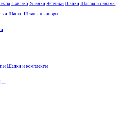
лекты
Повязки
Ушанки
Чепчики
Шапки
Шляпы и панамы
язки
Шапки
Шляпы и капоры
ки
япы
Шапки и комплекты
фы