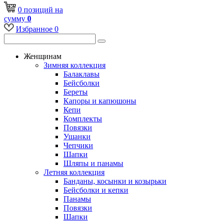
0
позиций
на
сумму
0
Избранное
0
Женщинам
Зимняя коллекция
Балаклавы
Бейсболки
Береты
Капоры и капюшоны
Кепи
Комплекты
Повязки
Ушанки
Чепчики
Шапки
Шляпы и панамы
Летняя коллекция
Банданы, косынки и козырьки
Бейсболки и кепки
Панамы
Повязки
Шапки