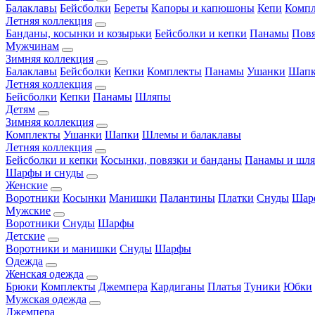
Балаклавы
Бейсболки
Береты
Капоры и капюшоны
Кепи
Комп
Летняя коллекция
Банданы, косынки и козырьки
Бейсболки и кепки
Панамы
Пов
Мужчинам
Зимняя коллекция
Балаклавы
Бейсболки
Кепки
Комплекты
Панамы
Ушанки
Шап
Летняя коллекция
Бейсболки
Кепки
Панамы
Шляпы
Детям
Зимняя коллекция
Комплекты
Ушанки
Шапки
Шлемы и балаклавы
Летняя коллекция
Бейсболки и кепки
Косынки, повязки и банданы
Панамы и шл
Шарфы и снуды
Женские
Воротники
Косынки
Манишки
Палантины
Платки
Снуды
Шар
Мужские
Воротники
Снуды
Шарфы
Детские
Воротники и манишки
Снуды
Шарфы
Одежда
Женская одежда
Брюки
Комплекты
Джемпера
Кардиганы
Платья
Туники
Юбки
Мужская одежда
Джемпера