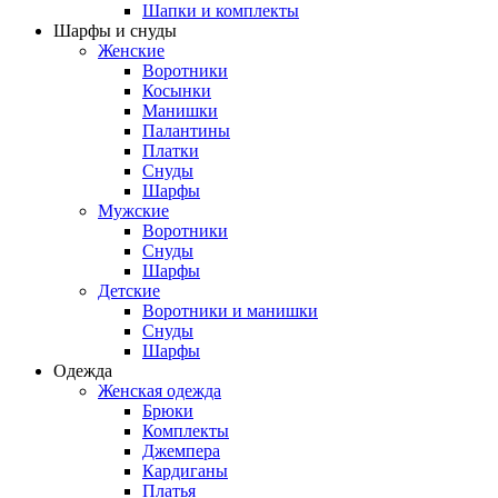
Шапки и комплекты
Шарфы и снуды
Женские
Воротники
Косынки
Манишки
Палантины
Платки
Снуды
Шарфы
Мужские
Воротники
Снуды
Шарфы
Детские
Воротники и манишки
Снуды
Шарфы
Одежда
Женская одежда
Брюки
Комплекты
Джемпера
Кардиганы
Платья