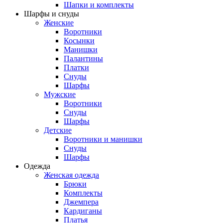
Шапки и комплекты
Шарфы и снуды
Женские
Воротники
Косынки
Манишки
Палантины
Платки
Снуды
Шарфы
Мужские
Воротники
Снуды
Шарфы
Детские
Воротники и манишки
Снуды
Шарфы
Одежда
Женская одежда
Брюки
Комплекты
Джемпера
Кардиганы
Платья