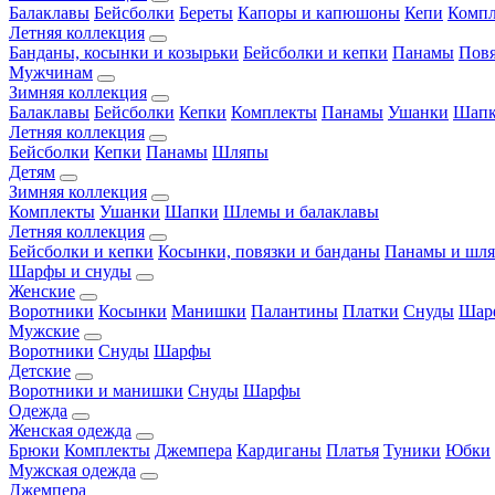
Балаклавы
Бейсболки
Береты
Капоры и капюшоны
Кепи
Комп
Летняя коллекция
Банданы, косынки и козырьки
Бейсболки и кепки
Панамы
Пов
Мужчинам
Зимняя коллекция
Балаклавы
Бейсболки
Кепки
Комплекты
Панамы
Ушанки
Шап
Летняя коллекция
Бейсболки
Кепки
Панамы
Шляпы
Детям
Зимняя коллекция
Комплекты
Ушанки
Шапки
Шлемы и балаклавы
Летняя коллекция
Бейсболки и кепки
Косынки, повязки и банданы
Панамы и шл
Шарфы и снуды
Женские
Воротники
Косынки
Манишки
Палантины
Платки
Снуды
Шар
Мужские
Воротники
Снуды
Шарфы
Детские
Воротники и манишки
Снуды
Шарфы
Одежда
Женская одежда
Брюки
Комплекты
Джемпера
Кардиганы
Платья
Туники
Юбки
Мужская одежда
Джемпера