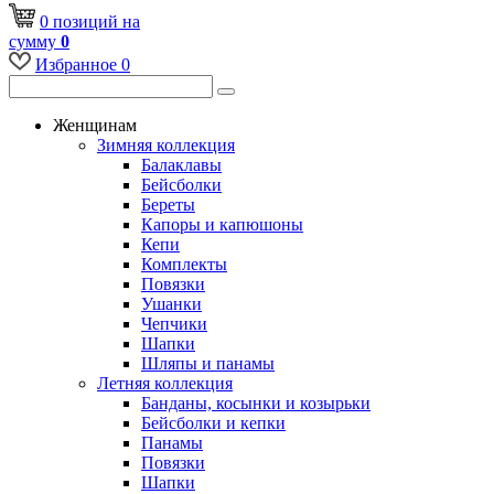
0
позиций
на
сумму
0
Избранное
0
Женщинам
Зимняя коллекция
Балаклавы
Бейсболки
Береты
Капоры и капюшоны
Кепи
Комплекты
Повязки
Ушанки
Чепчики
Шапки
Шляпы и панамы
Летняя коллекция
Банданы, косынки и козырьки
Бейсболки и кепки
Панамы
Повязки
Шапки