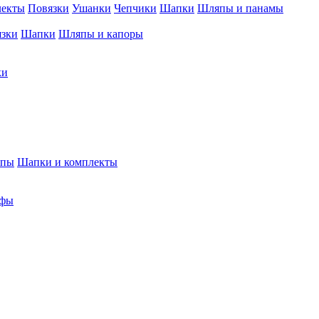
лекты
Повязки
Ушанки
Чепчики
Шапки
Шляпы и панамы
язки
Шапки
Шляпы и капоры
ки
япы
Шапки и комплекты
фы