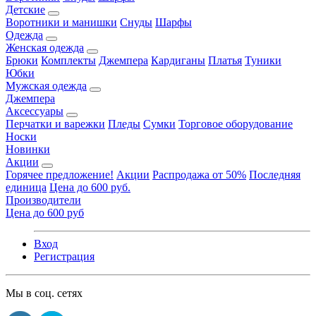
Детские
Воротники и манишки
Снуды
Шарфы
Одежда
Женская одежда
Брюки
Комплекты
Джемпера
Кардиганы
Платья
Туники
Юбки
Мужская одежда
Джемпера
Аксессуары
Перчатки и варежки
Пледы
Сумки
Торговое оборудование
Носки
Новинки
Акции
Горячее предложение!
Акции
Распродажа от 50%
Последняя
единица
Цена до 600 руб.
Производители
Цена до 600 руб
Вход
Регистрация
Мы в соц. сетях