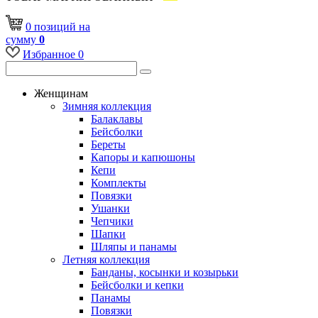
0
позиций
на
сумму
0
Избранное
0
Женщинам
Зимняя коллекция
Балаклавы
Бейсболки
Береты
Капоры и капюшоны
Кепи
Комплекты
Повязки
Ушанки
Чепчики
Шапки
Шляпы и панамы
Летняя коллекция
Банданы, косынки и козырьки
Бейсболки и кепки
Панамы
Повязки