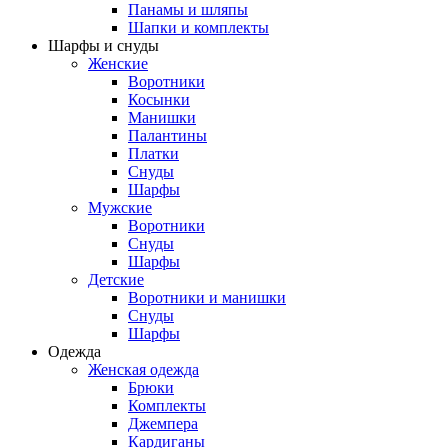
Панамы и шляпы
Шапки и комплекты
Шарфы и снуды
Женские
Воротники
Косынки
Манишки
Палантины
Платки
Снуды
Шарфы
Мужские
Воротники
Снуды
Шарфы
Детские
Воротники и манишки
Снуды
Шарфы
Одежда
Женская одежда
Брюки
Комплекты
Джемпера
Кардиганы