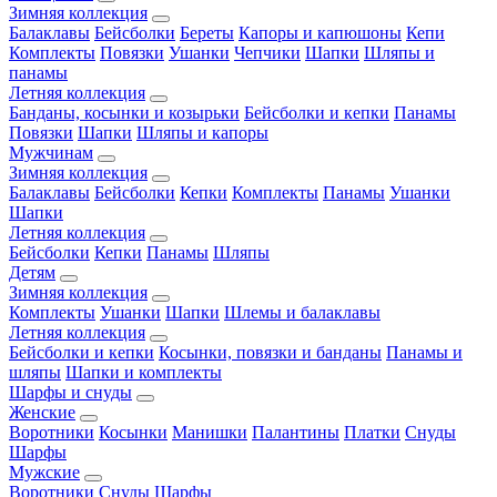
Зимняя коллекция
Балаклавы
Бейсболки
Береты
Капоры и капюшоны
Кепи
Комплекты
Повязки
Ушанки
Чепчики
Шапки
Шляпы и
панамы
Летняя коллекция
Банданы, косынки и козырьки
Бейсболки и кепки
Панамы
Повязки
Шапки
Шляпы и капоры
Мужчинам
Зимняя коллекция
Балаклавы
Бейсболки
Кепки
Комплекты
Панамы
Ушанки
Шапки
Летняя коллекция
Бейсболки
Кепки
Панамы
Шляпы
Детям
Зимняя коллекция
Комплекты
Ушанки
Шапки
Шлемы и балаклавы
Летняя коллекция
Бейсболки и кепки
Косынки, повязки и банданы
Панамы и
шляпы
Шапки и комплекты
Шарфы и снуды
Женские
Воротники
Косынки
Манишки
Палантины
Платки
Снуды
Шарфы
Мужские
Воротники
Снуды
Шарфы