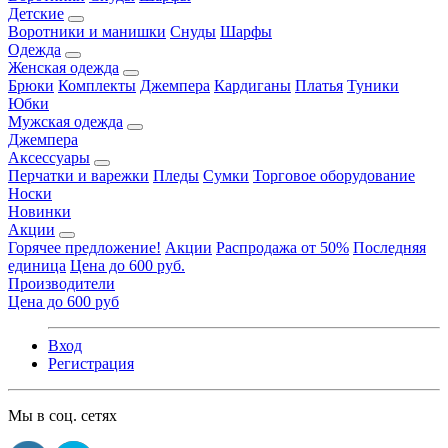
Детские
Воротники и манишки
Снуды
Шарфы
Одежда
Женская одежда
Брюки
Комплекты
Джемпера
Кардиганы
Платья
Туники
Юбки
Мужская одежда
Джемпера
Аксессуары
Перчатки и варежки
Пледы
Сумки
Торговое оборудование
Носки
Новинки
Акции
Горячее предложение!
Акции
Распродажа от 50%
Последняя
единица
Цена до 600 руб.
Производители
Цена до 600 руб
Вход
Регистрация
Мы в соц. сетях