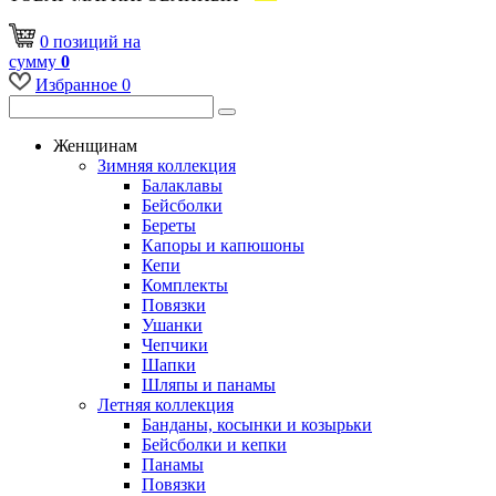
0
позиций
на
сумму
0
Избранное
0
Женщинам
Зимняя коллекция
Балаклавы
Бейсболки
Береты
Капоры и капюшоны
Кепи
Комплекты
Повязки
Ушанки
Чепчики
Шапки
Шляпы и панамы
Летняя коллекция
Банданы, косынки и козырьки
Бейсболки и кепки
Панамы
Повязки