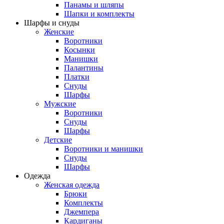
Панамы и шляпы
Шапки и комплекты
Шарфы и снуды
Женские
Воротники
Косынки
Манишки
Палантины
Платки
Снуды
Шарфы
Мужские
Воротники
Снуды
Шарфы
Детские
Воротники и манишки
Снуды
Шарфы
Одежда
Женская одежда
Брюки
Комплекты
Джемпера
Кардиганы