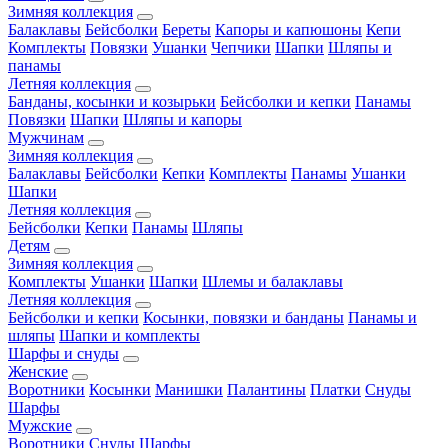
Зимняя коллекция
Балаклавы
Бейсболки
Береты
Капоры и капюшоны
Кепи
Комплекты
Повязки
Ушанки
Чепчики
Шапки
Шляпы и
панамы
Летняя коллекция
Банданы, косынки и козырьки
Бейсболки и кепки
Панамы
Повязки
Шапки
Шляпы и капоры
Мужчинам
Зимняя коллекция
Балаклавы
Бейсболки
Кепки
Комплекты
Панамы
Ушанки
Шапки
Летняя коллекция
Бейсболки
Кепки
Панамы
Шляпы
Детям
Зимняя коллекция
Комплекты
Ушанки
Шапки
Шлемы и балаклавы
Летняя коллекция
Бейсболки и кепки
Косынки, повязки и банданы
Панамы и
шляпы
Шапки и комплекты
Шарфы и снуды
Женские
Воротники
Косынки
Манишки
Палантины
Платки
Снуды
Шарфы
Мужские
Воротники
Снуды
Шарфы