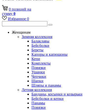
0
позиций
на
сумму
0
Избранное
0
Женщинам
Зимняя коллекция
Балаклавы
Бейсболки
Береты
Капоры и капюшоны
Кепи
Комплекты
Повязки
Ушанки
Чепчики
Шапки
Шляпы и панамы
Летняя коллекция
Банданы, косынки и козырьки
Бейсболки и кепки
Панамы
Повязки