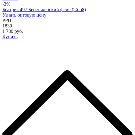
-3%
Беатрис 497 Берет женский флис (56-58)
Узнать оптовую цену
РРЦ:
1830
1 780 руб.
Купить