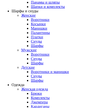
Панамы и шляпы
Шапки и комплекты
Шарфы и снуды
Женские
Воротники
Косынки
Манишки
Палантины
Платки
Снуды
Шарфы
Мужские
Воротники
Снуды
Шарфы
Детские
Воротники и манишки
Снуды
Шарфы
Одежда
Женская одежда
Брюки
Комплекты
Джемпера
Кардиганы