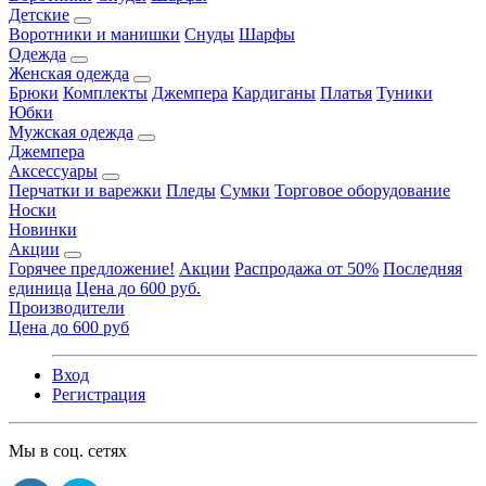
Детские
Воротники и манишки
Снуды
Шарфы
Одежда
Женская одежда
Брюки
Комплекты
Джемпера
Кардиганы
Платья
Туники
Юбки
Мужская одежда
Джемпера
Аксессуары
Перчатки и варежки
Пледы
Сумки
Торговое оборудование
Носки
Новинки
Акции
Горячее предложение!
Акции
Распродажа от 50%
Последняя
единица
Цена до 600 руб.
Производители
Цена до 600 руб
Вход
Регистрация
Мы в соц. сетях