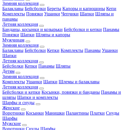
Зимняя коллекция
Балаклавы
Бейсболки
Береты
Капоры и капюшоны
Кепи
Комплекты
Повязки
Ушанки
Чепчики
Шапки
Шляпы и
панамы
Летняя коллекция
Банданы, косынки и козырьки
Бейсболки и кепки
Панамы
Повязки
Шапки
Шляпы и капоры
Мужчинам
Зимняя коллекция
Балаклавы
Бейсболки
Кепки
Комплекты
Панамы
Ушанки
Шапки
Летняя коллекция
Бейсболки
Кепки
Панамы
Шляпы
Детям
Зимняя коллекция
Комплекты
Ушанки
Шапки
Шлемы и балаклавы
Летняя коллекция
Бейсболки и кепки
Косынки, повязки и банданы
Панамы и
шляпы
Шапки и комплекты
Шарфы и снуды
Женские
Воротники
Косынки
Манишки
Палантины
Платки
Снуды
Шарфы
Мужские
Воротники
Снуды
Шарфы