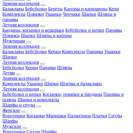
Зимняя коллекция
Балаклавы
Бейсболки
Береты
Капоры и капюшоны
Кепи
Комплекты
Повязки
Ушанки
Чепчики
Шапки
Шляпы и
панамы
Летняя коллекция
Банданы, косынки и козырьки
Бейсболки и кепки
Панамы
Повязки
Шапки
Шляпы и капоры
Мужчинам
Зимняя коллекция
Балаклавы
Бейсболки
Кепки
Комплекты
Панамы
Ушанки
Шапки
Летняя коллекция
Бейсболки
Кепки
Панамы
Шляпы
Детям
Зимняя коллекция
Комплекты
Ушанки
Шапки
Шлемы и балаклавы
Летняя коллекция
Бейсболки и кепки
Косынки, повязки и банданы
Панамы и
шляпы
Шапки и комплекты
Шарфы и снуды
Женские
Воротники
Косынки
Манишки
Палантины
Платки
Снуды
Шарфы
Мужские
Воротники
Снуды
Шарфы