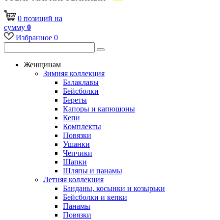
0
позиций
на
сумму
0
Избранное
0
Женщинам
Зимняя коллекция
Балаклавы
Бейсболки
Береты
Капоры и капюшоны
Кепи
Комплекты
Повязки
Ушанки
Чепчики
Шапки
Шляпы и панамы
Летняя коллекция
Банданы, косынки и козырьки
Бейсболки и кепки
Панамы
Повязки