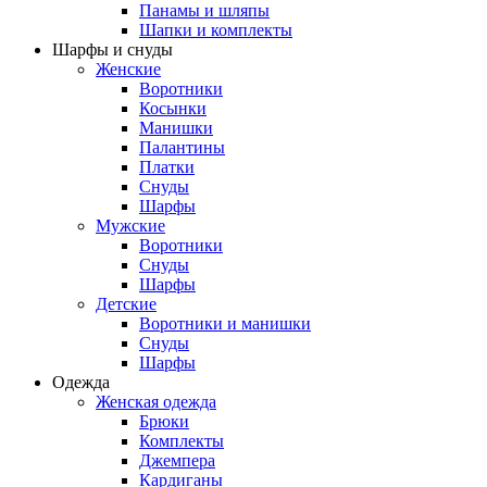
Панамы и шляпы
Шапки и комплекты
Шарфы и снуды
Женские
Воротники
Косынки
Манишки
Палантины
Платки
Снуды
Шарфы
Мужские
Воротники
Снуды
Шарфы
Детские
Воротники и манишки
Снуды
Шарфы
Одежда
Женская одежда
Брюки
Комплекты
Джемпера
Кардиганы