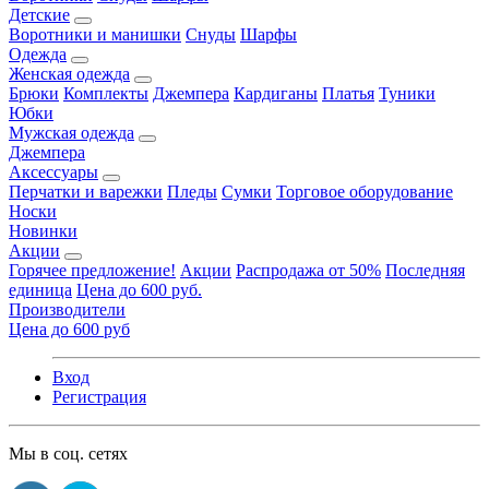
Детские
Воротники и манишки
Снуды
Шарфы
Одежда
Женская одежда
Брюки
Комплекты
Джемпера
Кардиганы
Платья
Туники
Юбки
Мужская одежда
Джемпера
Аксессуары
Перчатки и варежки
Пледы
Сумки
Торговое оборудование
Носки
Новинки
Акции
Горячее предложение!
Акции
Распродажа от 50%
Последняя
единица
Цена до 600 руб.
Производители
Цена до 600 руб
Вход
Регистрация
Мы в соц. сетях