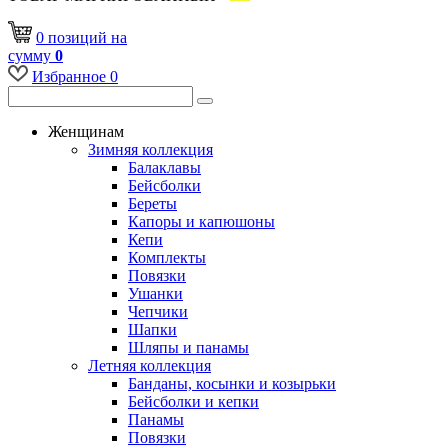
0
позиций
на
сумму
0
Избранное
0
Женщинам
Зимняя коллекция
Балаклавы
Бейсболки
Береты
Капоры и капюшоны
Кепи
Комплекты
Повязки
Ушанки
Чепчики
Шапки
Шляпы и панамы
Летняя коллекция
Банданы, косынки и козырьки
Бейсболки и кепки
Панамы
Повязки