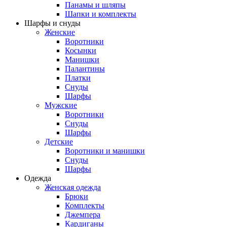
Панамы и шляпы
Шапки и комплекты
Шарфы и снуды
Женские
Воротники
Косынки
Манишки
Палантины
Платки
Снуды
Шарфы
Мужские
Воротники
Снуды
Шарфы
Детские
Воротники и манишки
Снуды
Шарфы
Одежда
Женская одежда
Брюки
Комплекты
Джемпера
Кардиганы