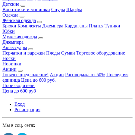
Детские
Воротники и манишки
Снуды
Шарфы
Одежда
Женская одежда
Брюки
Комплекты
Джемпера
Кардиганы
Платья
Туники
Юбки
Мужская одежда
Джемпера
Аксессуары
Перчатки и варежки
Пледы
Сумки
Торговое оборудование
Носки
Новинки
Акции
Горячее предложение!
Акции
Распродажа от 50%
Последняя
единица
Цена до 600 руб.
Производители
Цена до 600 руб
Вход
Регистрация
Мы в соц. сетях