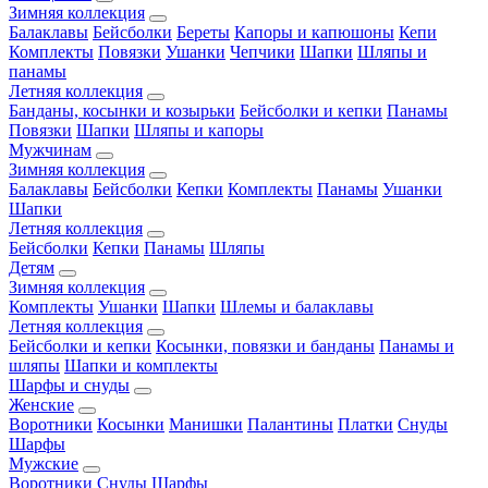
Зимняя коллекция
Балаклавы
Бейсболки
Береты
Капоры и капюшоны
Кепи
Комплекты
Повязки
Ушанки
Чепчики
Шапки
Шляпы и
панамы
Летняя коллекция
Банданы, косынки и козырьки
Бейсболки и кепки
Панамы
Повязки
Шапки
Шляпы и капоры
Мужчинам
Зимняя коллекция
Балаклавы
Бейсболки
Кепки
Комплекты
Панамы
Ушанки
Шапки
Летняя коллекция
Бейсболки
Кепки
Панамы
Шляпы
Детям
Зимняя коллекция
Комплекты
Ушанки
Шапки
Шлемы и балаклавы
Летняя коллекция
Бейсболки и кепки
Косынки, повязки и банданы
Панамы и
шляпы
Шапки и комплекты
Шарфы и снуды
Женские
Воротники
Косынки
Манишки
Палантины
Платки
Снуды
Шарфы
Мужские
Воротники
Снуды
Шарфы