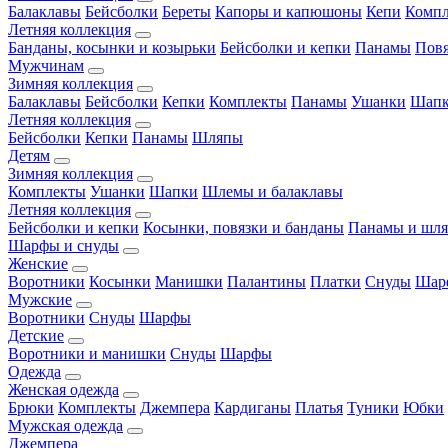
Балаклавы
Бейсболки
Береты
Капоры и капюшоны
Кепи
Комп
Летняя коллекция
Банданы, косынки и козырьки
Бейсболки и кепки
Панамы
Пов
Мужчинам
Зимняя коллекция
Балаклавы
Бейсболки
Кепки
Комплекты
Панамы
Ушанки
Шап
Летняя коллекция
Бейсболки
Кепки
Панамы
Шляпы
Детям
Зимняя коллекция
Комплекты
Ушанки
Шапки
Шлемы и балаклавы
Летняя коллекция
Бейсболки и кепки
Косынки, повязки и банданы
Панамы и шл
Шарфы и снуды
Женские
Воротники
Косынки
Манишки
Палантины
Платки
Снуды
Шар
Мужские
Воротники
Снуды
Шарфы
Детские
Воротники и манишки
Снуды
Шарфы
Одежда
Женская одежда
Брюки
Комплекты
Джемпера
Кардиганы
Платья
Туники
Юбки
Мужская одежда
Джемпера