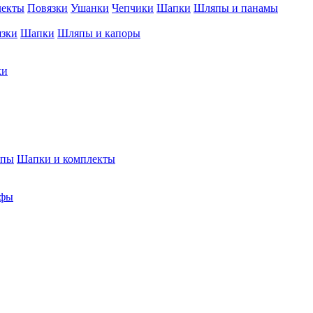
лекты
Повязки
Ушанки
Чепчики
Шапки
Шляпы и панамы
язки
Шапки
Шляпы и капоры
ки
япы
Шапки и комплекты
фы