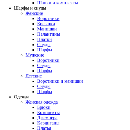
Шапки и комплекты
Шарфы и снуды
Женские
Воротники
Косынки
Манишки
Палантины
Платки
Снуды
Шарфы
Мужские
Воротники
Снуды
Шарфы
Детские
Воротники и манишки
Снуды
Шарфы
Одежда
Женская одежда
Брюки
Комплекты
Джемпера
Кардиганы
Платья