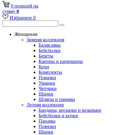
0
позиций
на
сумму
0
Избранное
0
Женщинам
Зимняя коллекция
Балаклавы
Бейсболки
Береты
Капоры и капюшоны
Кепи
Комплекты
Повязки
Ушанки
Чепчики
Шапки
Шляпы и панамы
Летняя коллекция
Банданы, косынки и козырьки
Бейсболки и кепки
Панамы
Повязки
Шапки