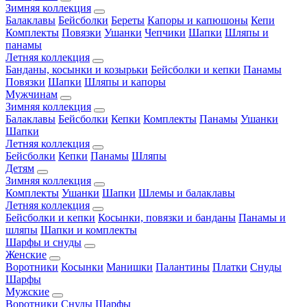
Зимняя коллекция
Балаклавы
Бейсболки
Береты
Капоры и капюшоны
Кепи
Комплекты
Повязки
Ушанки
Чепчики
Шапки
Шляпы и
панамы
Летняя коллекция
Банданы, косынки и козырьки
Бейсболки и кепки
Панамы
Повязки
Шапки
Шляпы и капоры
Мужчинам
Зимняя коллекция
Балаклавы
Бейсболки
Кепки
Комплекты
Панамы
Ушанки
Шапки
Летняя коллекция
Бейсболки
Кепки
Панамы
Шляпы
Детям
Зимняя коллекция
Комплекты
Ушанки
Шапки
Шлемы и балаклавы
Летняя коллекция
Бейсболки и кепки
Косынки, повязки и банданы
Панамы и
шляпы
Шапки и комплекты
Шарфы и снуды
Женские
Воротники
Косынки
Манишки
Палантины
Платки
Снуды
Шарфы
Мужские
Воротники
Снуды
Шарфы