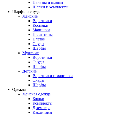
Панамы и шляпы
Шапки и комплекты
Шарфы и снуды
Женские
Воротники
Косынки
Манишки
Палантины
Платки
Снуды
Шарфы
Мужские
Воротники
Снуды
Шарфы
Детские
Воротники и манишки
Снуды
Шарфы
Одежда
Женская одежда
Брюки
Комплекты
Джемпера
Кардиганы