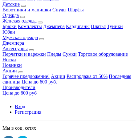
Детские
Воротники и манишки
Снуды
Шарфы
Одежда
Женская одежда
Брюки
Комплекты
Джемпера
Кардиганы
Платья
Туники
Юбки
Мужская одежда
Джемпера
Аксессуары
Перчатки и варежки
Пледы
Сумки
Торговое оборудование
Носки
Новинки
Акции
Горячее предложение!
Акции
Распродажа от 50%
Последняя
единица
Цена до 600 руб.
Производители
Цена до 600 руб
Вход
Регистрация
Мы в соц. сетях