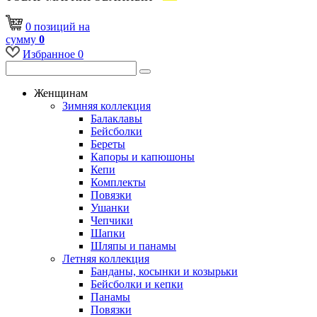
0
позиций
на
сумму
0
Избранное
0
Женщинам
Зимняя коллекция
Балаклавы
Бейсболки
Береты
Капоры и капюшоны
Кепи
Комплекты
Повязки
Ушанки
Чепчики
Шапки
Шляпы и панамы
Летняя коллекция
Банданы, косынки и козырьки
Бейсболки и кепки
Панамы
Повязки