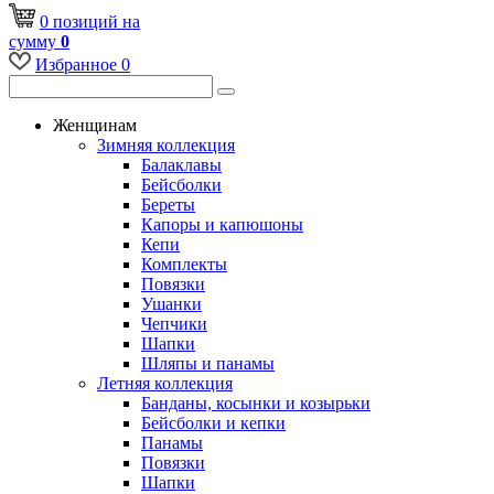
0
позиций
на
сумму
0
Избранное
0
Женщинам
Зимняя коллекция
Балаклавы
Бейсболки
Береты
Капоры и капюшоны
Кепи
Комплекты
Повязки
Ушанки
Чепчики
Шапки
Шляпы и панамы
Летняя коллекция
Банданы, косынки и козырьки
Бейсболки и кепки
Панамы
Повязки
Шапки