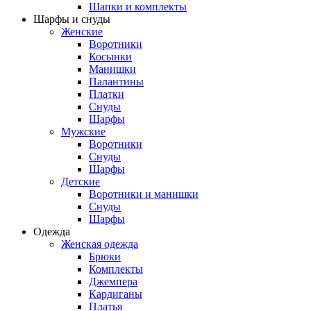
Шапки и комплекты
Шарфы и снуды
Женские
Воротники
Косынки
Манишки
Палантины
Платки
Снуды
Шарфы
Мужские
Воротники
Снуды
Шарфы
Детские
Воротники и манишки
Снуды
Шарфы
Одежда
Женская одежда
Брюки
Комплекты
Джемпера
Кардиганы
Платья