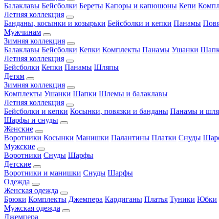
Балаклавы
Бейсболки
Береты
Капоры и капюшоны
Кепи
Комп
Летняя коллекция
Банданы, косынки и козырьки
Бейсболки и кепки
Панамы
Пов
Мужчинам
Зимняя коллекция
Балаклавы
Бейсболки
Кепки
Комплекты
Панамы
Ушанки
Шап
Летняя коллекция
Бейсболки
Кепки
Панамы
Шляпы
Детям
Зимняя коллекция
Комплекты
Ушанки
Шапки
Шлемы и балаклавы
Летняя коллекция
Бейсболки и кепки
Косынки, повязки и банданы
Панамы и шл
Шарфы и снуды
Женские
Воротники
Косынки
Манишки
Палантины
Платки
Снуды
Шар
Мужские
Воротники
Снуды
Шарфы
Детские
Воротники и манишки
Снуды
Шарфы
Одежда
Женская одежда
Брюки
Комплекты
Джемпера
Кардиганы
Платья
Туники
Юбки
Мужская одежда
Джемпера