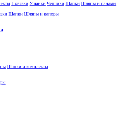
лекты
Повязки
Ушанки
Чепчики
Шапки
Шляпы и панамы
язки
Шапки
Шляпы и капоры
ки
япы
Шапки и комплекты
фы