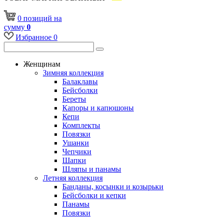
0
позиций
на
сумму
0
Избранное
0
Женщинам
Зимняя коллекция
Балаклавы
Бейсболки
Береты
Капоры и капюшоны
Кепи
Комплекты
Повязки
Ушанки
Чепчики
Шапки
Шляпы и панамы
Летняя коллекция
Банданы, косынки и козырьки
Бейсболки и кепки
Панамы
Повязки