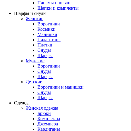
Панамы и шляпы
Шапки и комплекты
Шарфы и снуды
Женские
Воротники
Косынки
Манишки
Палантины
Платки
Снуды
Шарфы
Мужские
Воротники
Снуды
Шарфы
Детские
Воротники и манишки
Снуды
Шарфы
Одежда
Женская одежда
Брюки
Комплекты
Джемпера
Кардиганы