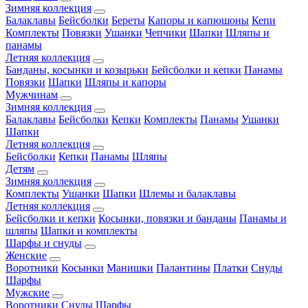
Зимняя коллекция
Балаклавы
Бейсболки
Береты
Капоры и капюшоны
Кепи
Комплекты
Повязки
Ушанки
Чепчики
Шапки
Шляпы и
панамы
Летняя коллекция
Банданы, косынки и козырьки
Бейсболки и кепки
Панамы
Повязки
Шапки
Шляпы и капоры
Мужчинам
Зимняя коллекция
Балаклавы
Бейсболки
Кепки
Комплекты
Панамы
Ушанки
Шапки
Летняя коллекция
Бейсболки
Кепки
Панамы
Шляпы
Детям
Зимняя коллекция
Комплекты
Ушанки
Шапки
Шлемы и балаклавы
Летняя коллекция
Бейсболки и кепки
Косынки, повязки и банданы
Панамы и
шляпы
Шапки и комплекты
Шарфы и снуды
Женские
Воротники
Косынки
Манишки
Палантины
Платки
Снуды
Шарфы
Мужские
Воротники
Снуды
Шарфы