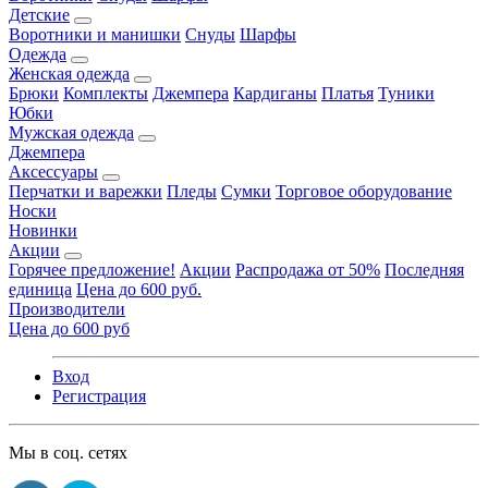
Детские
Воротники и манишки
Снуды
Шарфы
Одежда
Женская одежда
Брюки
Комплекты
Джемпера
Кардиганы
Платья
Туники
Юбки
Мужская одежда
Джемпера
Аксессуары
Перчатки и варежки
Пледы
Сумки
Торговое оборудование
Носки
Новинки
Акции
Горячее предложение!
Акции
Распродажа от 50%
Последняя
единица
Цена до 600 руб.
Производители
Цена до 600 руб
Вход
Регистрация
Мы в соц. сетях