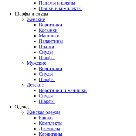
Панамы и шляпы
Шапки и комплекты
Шарфы и снуды
Женские
Воротники
Косынки
Манишки
Палантины
Платки
Снуды
Шарфы
Мужские
Воротники
Снуды
Шарфы
Детские
Воротники и манишки
Снуды
Шарфы
Одежда
Женская одежда
Брюки
Комплекты
Джемпера
Кардиганы