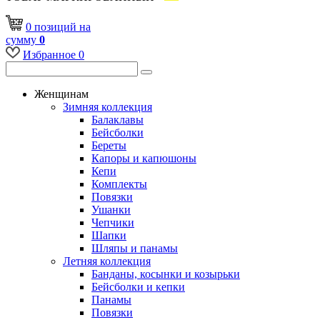
0
позиций
на
сумму
0
Избранное
0
Женщинам
Зимняя коллекция
Балаклавы
Бейсболки
Береты
Капоры и капюшоны
Кепи
Комплекты
Повязки
Ушанки
Чепчики
Шапки
Шляпы и панамы
Летняя коллекция
Банданы, косынки и козырьки
Бейсболки и кепки
Панамы
Повязки