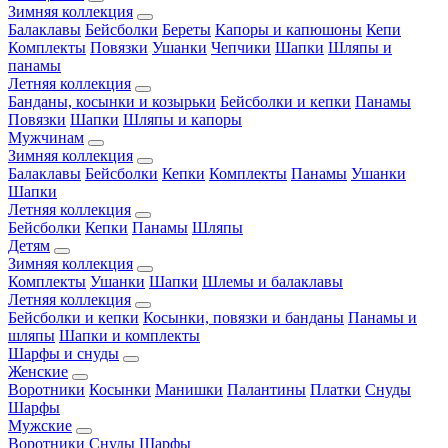
Зимняя коллекция
Балаклавы
Бейсболки
Береты
Капоры и капюшоны
Кепи
Комплекты
Повязки
Ушанки
Чепчики
Шапки
Шляпы и
панамы
Летняя коллекция
Банданы, косынки и козырьки
Бейсболки и кепки
Панамы
Повязки
Шапки
Шляпы и капоры
Мужчинам
Зимняя коллекция
Балаклавы
Бейсболки
Кепки
Комплекты
Панамы
Ушанки
Шапки
Летняя коллекция
Бейсболки
Кепки
Панамы
Шляпы
Детям
Зимняя коллекция
Комплекты
Ушанки
Шапки
Шлемы и балаклавы
Летняя коллекция
Бейсболки и кепки
Косынки, повязки и банданы
Панамы и
шляпы
Шапки и комплекты
Шарфы и снуды
Женские
Воротники
Косынки
Манишки
Палантины
Платки
Снуды
Шарфы
Мужские
Воротники
Снуды
Шарфы