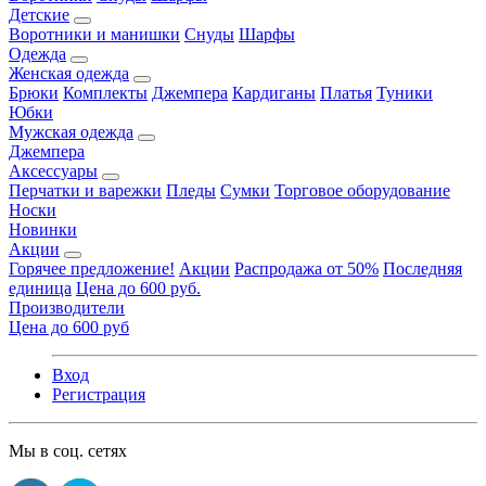
Детские
Воротники и манишки
Снуды
Шарфы
Одежда
Женская одежда
Брюки
Комплекты
Джемпера
Кардиганы
Платья
Туники
Юбки
Мужская одежда
Джемпера
Аксессуары
Перчатки и варежки
Пледы
Сумки
Торговое оборудование
Носки
Новинки
Акции
Горячее предложение!
Акции
Распродажа от 50%
Последняя
единица
Цена до 600 руб.
Производители
Цена до 600 руб
Вход
Регистрация
Мы в соц. сетях