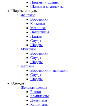
Панамы и шляпы
Шапки и комплекты
Шарфы и снуды
Женские
Воротники
Косынки
Манишки
Палантины
Платки
Снуды
Шарфы
Мужские
Воротники
Снуды
Шарфы
Детские
Воротники и манишки
Снуды
Шарфы
Одежда
Женская одежда
Брюки
Комплекты
Джемпера
Кардиганы