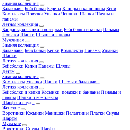
Зимняя коллекция
Балаклавы
Бейсболки
Береты
Капоры и капюшоны
Кепи
Комплекты
Повязки
Ушанки
Чепчики
Шапки
Шляпы и
панамы
Летняя коллекция
Банданы, косынки и козырьки
Бейсболки и кепки
Панамы
Повязки
Шапки
Шляпы и капоры
Мужчинам
Зимняя коллекция
Балаклавы
Бейсболки
Кепки
Комплекты
Панамы
Ушанки
Шапки
Летняя коллекция
Бейсболки
Кепки
Панамы
Шляпы
Детям
Зимняя коллекция
Комплекты
Ушанки
Шапки
Шлемы и балаклавы
Летняя коллекция
Бейсболки и кепки
Косынки, повязки и банданы
Панамы и
шляпы
Шапки и комплекты
Шарфы и снуды
Женские
Воротники
Косынки
Манишки
Палантины
Платки
Снуды
Шарфы
Мужские
Воротники
Снуды
Шарфы