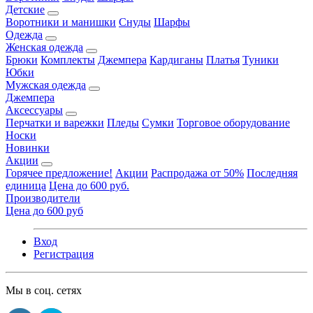
Детские
Воротники и манишки
Снуды
Шарфы
Одежда
Женская одежда
Брюки
Комплекты
Джемпера
Кардиганы
Платья
Туники
Юбки
Мужская одежда
Джемпера
Аксессуары
Перчатки и варежки
Пледы
Сумки
Торговое оборудование
Носки
Новинки
Акции
Горячее предложение!
Акции
Распродажа от 50%
Последняя
единица
Цена до 600 руб.
Производители
Цена до 600 руб
Вход
Регистрация
Мы в соц. сетях