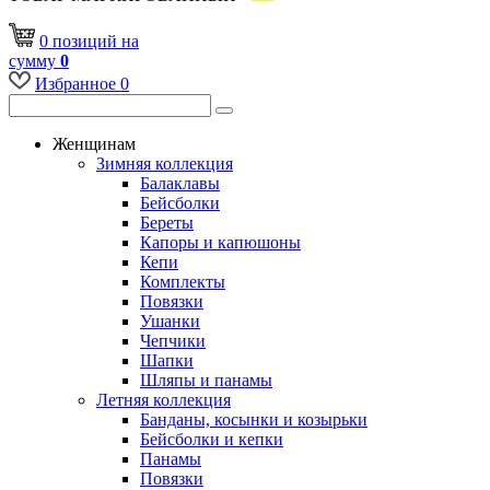
0
позиций
на
сумму
0
Избранное
0
Женщинам
Зимняя коллекция
Балаклавы
Бейсболки
Береты
Капоры и капюшоны
Кепи
Комплекты
Повязки
Ушанки
Чепчики
Шапки
Шляпы и панамы
Летняя коллекция
Банданы, косынки и козырьки
Бейсболки и кепки
Панамы
Повязки