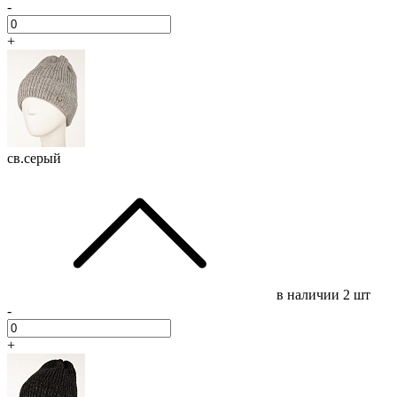
-
+
св.серый
в наличии
2 шт
-
+