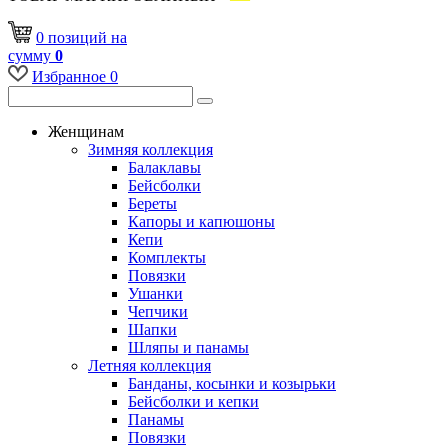
0
позиций
на
сумму
0
Избранное
0
Женщинам
Зимняя коллекция
Балаклавы
Бейсболки
Береты
Капоры и капюшоны
Кепи
Комплекты
Повязки
Ушанки
Чепчики
Шапки
Шляпы и панамы
Летняя коллекция
Банданы, косынки и козырьки
Бейсболки и кепки
Панамы
Повязки