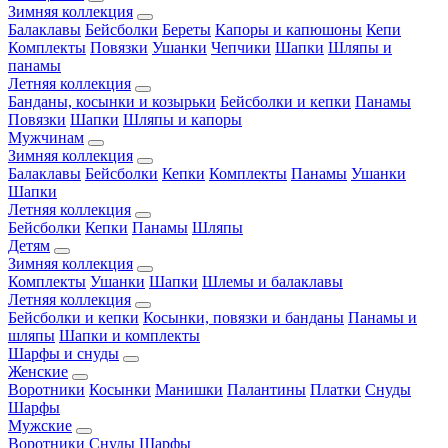
Зимняя коллекция
Балаклавы
Бейсболки
Береты
Капоры и капюшоны
Кепи
Комплекты
Повязки
Ушанки
Чепчики
Шапки
Шляпы и
панамы
Летняя коллекция
Банданы, косынки и козырьки
Бейсболки и кепки
Панамы
Повязки
Шапки
Шляпы и капоры
Мужчинам
Зимняя коллекция
Балаклавы
Бейсболки
Кепки
Комплекты
Панамы
Ушанки
Шапки
Летняя коллекция
Бейсболки
Кепки
Панамы
Шляпы
Детям
Зимняя коллекция
Комплекты
Ушанки
Шапки
Шлемы и балаклавы
Летняя коллекция
Бейсболки и кепки
Косынки, повязки и банданы
Панамы и
шляпы
Шапки и комплекты
Шарфы и снуды
Женские
Воротники
Косынки
Манишки
Палантины
Платки
Снуды
Шарфы
Мужские
Воротники
Снуды
Шарфы