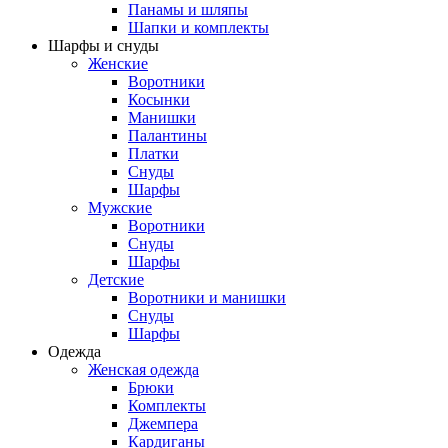
Панамы и шляпы
Шапки и комплекты
Шарфы и снуды
Женские
Воротники
Косынки
Манишки
Палантины
Платки
Снуды
Шарфы
Мужские
Воротники
Снуды
Шарфы
Детские
Воротники и манишки
Снуды
Шарфы
Одежда
Женская одежда
Брюки
Комплекты
Джемпера
Кардиганы