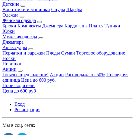
Детские
Воротники и манишки
Снуды
Шарфы
Одежда
Женская одежда
Брюки
Комплекты
Джемпера
Кардиганы
Платья
Туники
Юбки
Мужская одежда
Джемпера
Аксессуары
Перчатки и варежки
Пледы
Сумки
Торговое оборудование
Носки
Новинки
Акции
Горячее предложение!
Акции
Распродажа от 50%
Последняя
единица
Цена до 600 руб.
Производители
Цена до 600 руб
Вход
Регистрация
Мы в соц. сетях