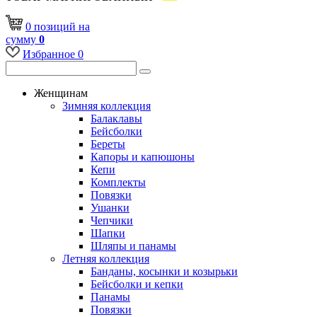
0
позиций
на
сумму
0
Избранное
0
Женщинам
Зимняя коллекция
Балаклавы
Бейсболки
Береты
Капоры и капюшоны
Кепи
Комплекты
Повязки
Ушанки
Чепчики
Шапки
Шляпы и панамы
Летняя коллекция
Банданы, косынки и козырьки
Бейсболки и кепки
Панамы
Повязки