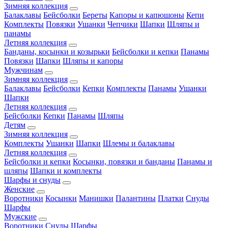
Зимняя коллекция
Балаклавы
Бейсболки
Береты
Капоры и капюшоны
Кепи
Комплекты
Повязки
Ушанки
Чепчики
Шапки
Шляпы и
панамы
Летняя коллекция
Банданы, косынки и козырьки
Бейсболки и кепки
Панамы
Повязки
Шапки
Шляпы и капоры
Мужчинам
Зимняя коллекция
Балаклавы
Бейсболки
Кепки
Комплекты
Панамы
Ушанки
Шапки
Летняя коллекция
Бейсболки
Кепки
Панамы
Шляпы
Детям
Зимняя коллекция
Комплекты
Ушанки
Шапки
Шлемы и балаклавы
Летняя коллекция
Бейсболки и кепки
Косынки, повязки и банданы
Панамы и
шляпы
Шапки и комплекты
Шарфы и снуды
Женские
Воротники
Косынки
Манишки
Палантины
Платки
Снуды
Шарфы
Мужские
Воротники
Снуды
Шарфы