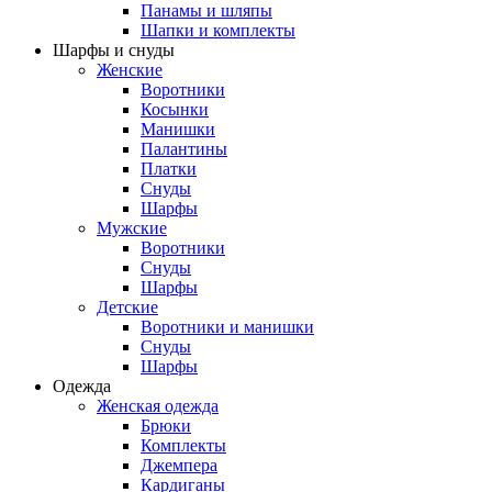
Панамы и шляпы
Шапки и комплекты
Шарфы и снуды
Женские
Воротники
Косынки
Манишки
Палантины
Платки
Снуды
Шарфы
Мужские
Воротники
Снуды
Шарфы
Детские
Воротники и манишки
Снуды
Шарфы
Одежда
Женская одежда
Брюки
Комплекты
Джемпера
Кардиганы