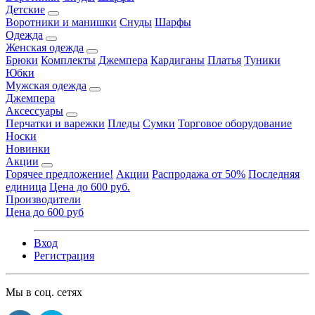
Детские
Воротники и манишки
Снуды
Шарфы
Одежда
Женская одежда
Брюки
Комплекты
Джемпера
Кардиганы
Платья
Туники
Юбки
Мужская одежда
Джемпера
Аксессуары
Перчатки и варежки
Пледы
Сумки
Торговое оборудование
Носки
Новинки
Акции
Горячее предложение!
Акции
Распродажа от 50%
Последняя
единица
Цена до 600 руб.
Производители
Цена до 600 руб
Вход
Регистрация
Мы в соц. сетях